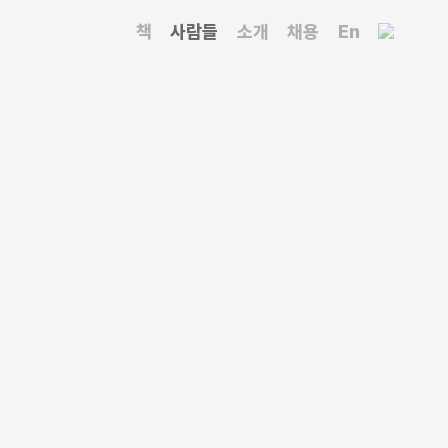
책
사람들
소개
채용
En
공부했고, 도쿄대학 대학원에서 박사학위를 받았다.
의 공동성(共同性, commonness)에 기초한
 국가건축정책위원회 위원, 대한건축학회 부회장,
으로 있다. 한국건축가협회상(1997, 2008),
울대학교 훌륭한 공대 교수상(2012), 대한민국
 주택: 토지에 새겨진 주거』(1991), 『건축 이전의
』(2018) 등이 있고, 옮긴 책으로 『건축형태의 원리』
강의』(2008) 등이 있다.