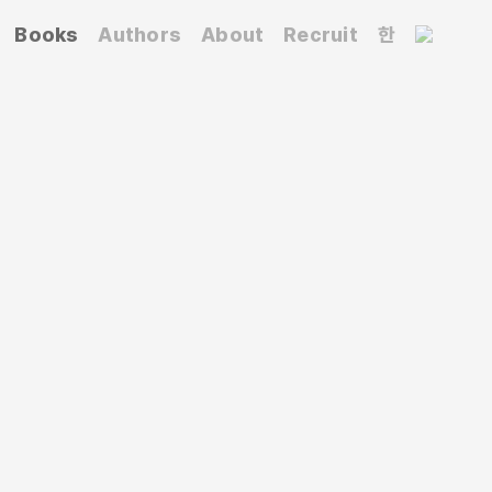
Books
Authors
About
Recruit
한