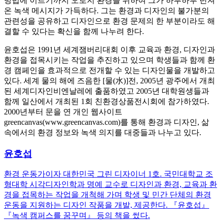
방법에 이르기까지 오로지 환경을 위하여 그가 하루하루 던져
온 녹색 메시지가 가득하다. 그는 환경과 디자인의 불가분의
관련성을 공유하고 디자인으로 환경 문제의 한 부분이라도 해
결할 수 있다는 확신을 함께 나누려 한다.
윤호섭은 1991년 세계잼버리대회 이후 교육과 환경, 디자인과
환경을 접목시키는 작업을 추진하고 있으며 학생들과 함께 환
경 캠페인을 효과적으로 전개할 수 있는 디자인물을 개발하고
있다. 세계 물의 해에 즈음한 [물(水)]전, 2005년 광주에서 개최
된 세계디자인비엔날레에 출품하였고 2005년 대학원생들과
함께 일산에서 개최된 1회 친환경상품전시회에 참가하였다.
2000년부터 문을 연 개인 웹사이트
greencanvas(www.greencanvas.com)를 통해 환경과 디자인, 삶
속에서의 환경 정보와 녹색 의지를 대중들과 나누고 있다.
윤호섭
환경 운동가이자 대한민국 그린 디자이너 1호. 국민대학교 조
형대학 시각디자인학과 명예 교수로 디자인과 환경, 교육과 환
경을 접목하는 작업을 개척해 가며 학생 및 민간 단체의 환경
운동을 지원하는 디자인 작품을 개발, 제공한다. 『윤호섭』
『녹색 캠퍼스를 꿈꾸며』 등의 책을 썼다.