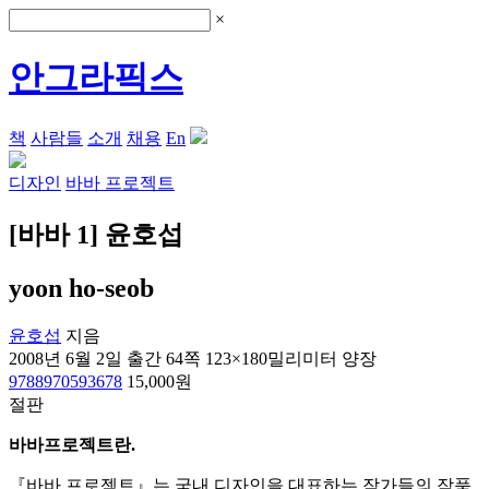
×
안그라픽스
책
사람들
소개
채용
En
디자인
바바 프로젝트
[바바 1] 윤호섭
yoon ho-seob
윤호섭
지음
2008년 6월 2일 출간
64쪽
123×180밀리미터
양장
9788970593678
15,000원
절판
바바프로젝트란.
『바바 프로젝트』는 국내 디자인을 대표하는 작가들의 작품