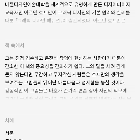
바젤디자인예술대학을 세계적으로 유명하게 만든 디자이너이자
교육자인 아르민 호프만이 그래픽 디자인의 기본 원리와 실례를
다룬 『그래픽 디자인 매뉴얼』이 출간되었다. 아르민 호프만은
1947년부터 1987년까지 40여 년간 학생들을 가르쳤으며,
뛰어난 디자이너로서 뉴욕현대미술관을 비롯한 전 세계
갤러리에서 포스터 전을 열었다. 『그래픽 디자인 매뉴얼』은
책 속에서
아르민 호프만 교육의 정수를 담은 책으로서, 그가 생각하는
그는 진정 겸손하고 온전히 작업에 헌신하는 사람이기 때문에,
디자인의 기본 구성 요소를 탐구하고 바젤디자인예술대학
간소한 이 책의 중요성을 간과하기 쉽다. 그의 말을 사려 깊게
학생들과 함께한 실습과 연구 작품을 실었다. 점, 원, 선과 같이
듣지 않는다면 무감하고 무지각한 사람들은 호프만의 생각을
가장 기본적인 요소로부터 시작하는 그의 디자인 철학을 통해
보여주는 그림들의 뛰어난 아름다움과 섬세함을 놓칠 것이다.
디자인의 본질을 되새길 수 있을 것이다.
감동적인 이 그림들은 바흐가 손가락 연습 삼아 자신의 악보에
단 하나의 점, 선, 글자로부터 시작하는
그렸던 글씨와 장식 그림이 그의 품위를 낮추지 않았다는 사실을
그래픽 디자인의 기본 원리와 실습
떠오르게 한다. 바로 바흐가 그렸기 때문에 그것은 단순한 손가락
연습 이상의 의미가 있다. 아르민 호프만처럼 예술적 무결성,
“점이라는 개념은 넓은 의미로 이해해야 한다. 중심이 닫혀 있는
차례
폭넓은 지성, 그리고 강한 책임감을 지닌 교육자가 많아진다면
모든 평면체는 점이라고 할 수 있다. 크기가 커져도 점은 점이다.
예술 교육과 훈련에 관한 문제들을 해결하기가 훨씬 쉬워질
서문
단순히 확대하는 것만으로 점의 본질을 바꿀 수 없다.” —「점」 중
것이다.