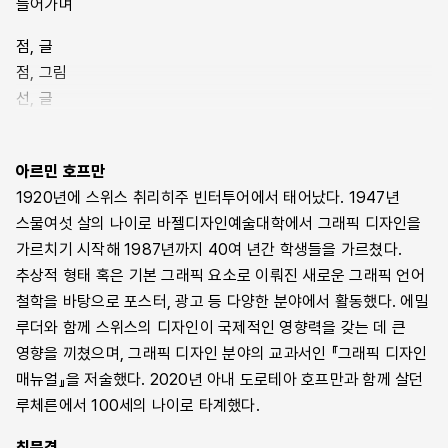
들어가며
『그래픽 디자인 매뉴얼』은 1965년에 처음 인쇄돼 아직까지
조지 넬슨, 「서문」, 7쪽
점, 글
학생들의 권장 도서에 포함되며 디자인 교육 현장에서 실습
점, 그림
교재로 사용되고 있다. 총 네 개의 장으로 구성된 책은 그래픽
그는 “우리의 정신과 직업을 위한 장비가 끊임없이 재정비되어야
선, 글
디자인의 기본 원리를 「점」 「선」 「대립」 「문자와 기호」로 구분해
한다는 생각에 익숙해져야 한다고”고 말한다. 기술의 진보 때문에
선, 그림
강의한다. 첫 번째 장인 ‘점’과 두 번째 장인 ‘선’은 구성과 재현
노동자가 퇴출되는 문제를 다루는 사람들도 같은 결론을
대립, 글
(reproduction)의 필수 요소다. 세 번째 장인 ‘대립’에서는 여러
제시한다. 기존의 지침들이 효력을 잃은 세계에서 ‘융합’은
아르민 호프만
대립, 그림
요소가 하나의 디자인에서 결합하는 방식을 탐구하고, 마지막 네
호프만의 핵심 관심사다. 그는 ‘예술 교육은 자율적’이라는 관념을
1920년에 스위스 취리히주 빈터투어에서 태어났다. 1947년
문자와 기호, 글
번째 장인 ‘문자와 기호’에서는 타이포그래피와 레터링을 다룬다.
단호히 거부한다. “감정을 따르는 자발적인 작업과 전문가에게
스물여섯 살의 나이로 바젤디자인예술대학에서 그래픽 디자인을
문자와 기호, 그림
검은색으로만 인쇄된 도판에서는 단순한 요소로부터 시작하는
지도를 받는 작업을 구분하면 안 된다.”고도 한다. 예술가이자
가르치기 시작해 1987년까지 40여 년간 학생들을 가르쳤다.
그래픽 이미지의 순수성이 강조된다.
교육자로서 한 말이지만, 어느 과학자나 정치인의 말이 될 수도
추상적 형태 혹은 기본 그래픽 요소로 이뤄진 새로운 그래픽 언어
있다.
철학을 바탕으로 포스터, 광고 등 다양한 분야에서 활동했다. 에밀
“그림과 문자를 조합하는 것은 그래픽 디자이너가 일하는 특별한
루더와 함께 스위스의 디자인이 국제적인 영향력을 갖는 데 큰
화성의 세계를 보여준다. 두 가지 다른 그래픽 시스템을 통합하는
조지 넬슨, 「서문」, 7쪽
영향을 끼쳤으며, 그래픽 디자인 분야의 교과서인 『그래픽 디자인
이 어려운 작업은 디자이너의 직업적 특징이며, 디자인 교육에
매뉴얼』을 저술했다. 2020년 아내 도로테아 호프만과 함께 살던
무엇이 필요한지 알려주는 단서이기도 하다. 결합은 이례적으로
이 책은 1965년에 초판 발행된 책의 개정판으로서 그래픽
루체른에서 100세의 나이로 타계했다.
복잡하다. 복잡성은 관련된 두 시스템을 철저히 연구할 때만
디자인의 여러 문제에 대해 체계적으로 접근하려는 시도다.
명료해진다.” —「대립」 중
본질에 관한 것이기 때문에 본 책은 오늘날의 매체 특정적 경향을
최문경