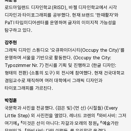
고려할 때 새롭게 중요하다. 이 책을 통해 시각 디자인의 교육
로드아일랜드 디자인학교(RISD), 바젤 디자인학교에서 시각
한 세대를 대표하는 그래픽 디자이너와
문제에 쉽게 접근할 수 있을 것이다. 특히 개념적 사고를 실제
디자인과 타이포그래피를 공부했다. 현재 브랜드 ‘한때활자’와
전 세계 디자인 교육에 영향을 끼친 교과서
시각화해보는 단계별 연습 과정이 주목할 만하다.
PaTI 타입미디어센터를 운영하며 글자의 이미지적 가능성을
“아르민 호프만을 직접 보게 되지 않을까 하고 며칠 동안 가슴을
탐구하고 있다.
아르민 호프만, 「1988 개정판 서문」, 8쪽
설레거나 우연히 작은 서점의 쇼윈도에서 에밀 루더의 책을
강주현
발견하고 마치 보물을 찾은 것마냥 흥분하곤 했었다. … 미국뿐
일반적으로 학교 교육은 예술의 쟁점들에 관심을 기울이지 않고
그래픽 디자인 스튜디오 ‘오큐파이더시티(Occupy the City)’를
아니라 다른 나라에 가더라도 유명하다는 학교에는 반드시 그들이
있다. (중략) 예술을 전문적으로 교육 받는 학생들을 제외하면
운영하며 서울을 기반으로 활동한다. 〈Occupy the City:
가르친 제자들이 디자인 교육을 담당하고 있는 걸 보면 이 두
전문대학과 대학에서조차 디자인을 비롯한 독창적인 창작 과정을
Typozimmer Nr. 7〉 전시를 기획 및 진행하고 〈한글 디자인:
사람의 영향력이 얼마나 대단했었는지 잘 알 수 있다.” —박우혁,
일반적인 교육 가치로 인정하는 수업을 들을 수 없다. 이렇게
형태의 전환〉 〈소통의 도구〉 외 전시에 참여했다. 현재 건국대학교
『스위스 디자인 여행』 중
부적절한 여건에서는 창의적인 재능을 지닌 학생들이 그 이상으로
겸임교수로 재직하며 여러 대학에서 그래픽 디자인과
발전할 수 없다. 기본적인 지식과 주제를 강조하는 오늘날의
타이포그래피를 가르친다.
제도에서 창의적인 학생은 아웃사이더가 된다.
박정훈
「들어가며」, 9쪽
국문학과 사진을 전공했다. 〈검은 빛〉 〈먼 산〉 〈시절들〉 〈Every
Little Step〉 외 사진전을 열었다. 레너드 코렌의 『와비사비: 그저
교육이 이렇게 편향적인 이유는 무엇인가? 상상력과 창의적
여기에』 『이것은 선이 아니다: 자갈과 모래의 정원』 『예술가란
재능을 자유롭게 펼치는 활동보다 쉽게 전달하고, 평가하고,
무엇인가』 『와비사비: 다만 이렇듯』를 우리말로 옮겼다.