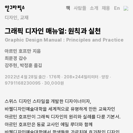
안그라픽스
책
사람들
소개
채용
En
디자인
교재
그래픽 디자인 매뉴얼: 원칙과 실천
Graphic Design Manual : Principles and Practice
아르민 호프만
지음
최문경
감수
강주현
박정훈
옮김
2022년 4월 28일 출간
176쪽
208×244밀리미터
양장
9791168230095
30,000원
스위스 디자인 스타일을 개발한 디자이너이자,
바젤디자인예술대학을 세계적으로 유명하게 만든 교육자인
아르민 호프만이 그래픽 디자인의 원리와 실례를 다룬 기본서.
아르민 호프만은 동료 교사인 에밀 루더와 함께
바젤디자인예술대학에서 학생들을 가르치며 효과적인 디자인