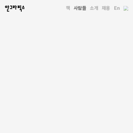
안그라픽스
책
사람들
소개
채용
En
사람들
마이클 록
Michael Rock
https://2x4.org/
저술가, 디자이너, 교육자. 뉴욕의 디자인 스튜디오 2×4를 공동
설립하고 크리에이티브 디렉터로 일하고 있다. 지난 30여 년 동안
미우치아 프라다, 렘 콜하스, 제르마노 첼란트, 카니예 웨스트,
버질 애블로 등 다양한 인물과 밀접히 협업해온 한편, 예일대학교,
하버드대학교, 컬럼비아대학교, 얀반에이크아카데미 등에서
가르치고 «뉴욕타임스» «I.D.» «아이» 등에 기고했다. 주요