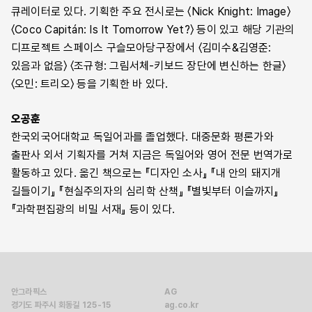
큐레이터로 있다. 기획한 주요 전시로는 〈Nick Knight: Image〉
〈Coco Capitán: Is It Tomorrow Yet?〉 등이 있고 해당 기관의
디프로젝트 스페이스 구슬모아당구장에서 〈김미수&김영준:
있음과 없음〉 〈조규형: 그림서체-키보드 장단에 변신하는 한글〉
〈오민: 트리오〉 등을 기획한 바 있다.
오공훈
한국외국어대학교 독일어과를 졸업했다. 대중문화 평론가와
출판사 외서 기획자를 거쳐 지금은 독일어와 영어 전문 번역가로
활동하고 있다. 옮긴 책으로는 『디자인 소사』 『내 안의 돼지개
길들이기』 『현실주의자의 심리학 산책』 『별빛부터 이슬까지』
『과학편집광의 비밀 서재』 등이 있다.
안그라픽스
AG
경기도 파주시 회동길 125-15
ag.co.kr