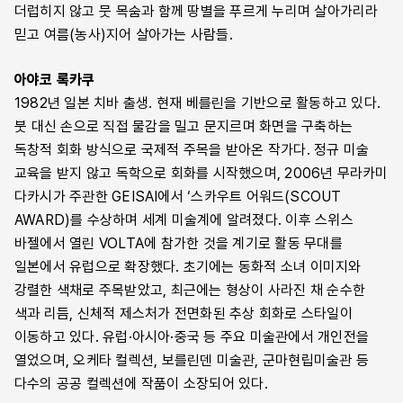
더럽히지 않고 뭇 목숨과 함께 땅별을 푸르게 누리며 살아가리라
믿고 여름(농사)지어 살아가는 사람들.
아야코 록카쿠
1982년 일본 치바 출생. 현재 베를린을 기반으로 활동하고 있다.
붓 대신 손으로 직접 물감을 밀고 문지르며 화면을 구축하는
독창적 회화 방식으로 국제적 주목을 받아온 작가다. 정규 미술
교육을 받지 않고 독학으로 회화를 시작했으며, 2006년 무라카미
다카시가 주관한 GEISAI에서 ‘스카우트 어워드(SCOUT
AWARD)를 수상하며 세계 미술계에 알려졌다. 이후 스위스
바젤에서 열린 VOLTA에 참가한 것을 계기로 활동 무대를
일본에서 유럽으로 확장했다. 초기에는 동화적 소녀 이미지와
강렬한 색채로 주목받았고, 최근에는 형상이 사라진 채 순수한
색과 리듬, 신체적 제스처가 전면화된 추상 회화로 스타일이
이동하고 있다. 유럽·아시아·중국 등 주요 미술관에서 개인전을
열었으며, 오케타 컬렉션, 보를린덴 미술관, 군마현립미술관 등
다수의 공공 컬렉션에 작품이 소장되어 있다.