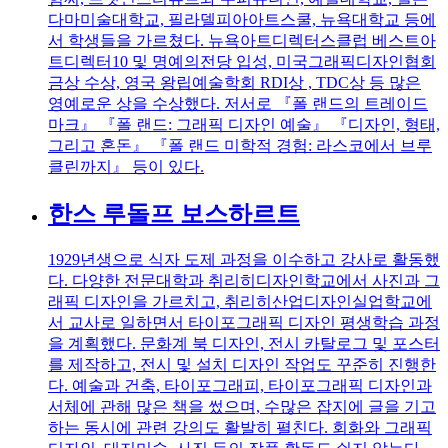
다마미술대학교, 필라델피아아트스쿨, 뉴욕대학교 등에
서 학생들을 가르쳤다. 뉴욕아트디렉터스클럽 베스트아
트디렉터10 및 명예의전당 입성, 미국그래픽디자인협회
금상 수상, 영국 왕립예술학회 RDI상 , TDC상 등 많은
영예로운 상을 수상했다. 저서로 『폴 랜드의 트레이드
마크』 『폴 랜드: 그래픽 디자인 예술』 『디자인, 형태,
그리고 혼돈』 『폴 랜드 미학적 경험: 라스코에서 브루
클린까지』 등이 있다.
한스 루돌프 보스하르트
1929년생으로 식자 도제 과정을 이수하고 강사로 활동했
다. 다양한 전문대학과 취리히디자인학교에서 사진과 그
래픽 디자인을 가르치고, 취리히산업디자인실업학교에
서 교사로 일하면서 타이포그래픽 디자인 평생학습 과정
을 계획했다. 문화계 북 디자인, 전시 카탈로그 및 포스터
를 제작하고, 전시 및 설치 디자인 작업도 꾸준히 진행한
다. 예술과 건축, 타이포그래피, 타이포그래픽 디자인과
서체에 관해 많은 책을 썼으며, 수많은 잡지에 글을 기고
하는 동시에 관련 강의도 활발히 펼친다. 회화와 그래픽