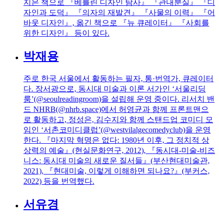
지은 책으로 『베를린 디자인 탐사』 『관내분실』 『디
자인과 도덕』 『의자의 재발견』 『사물의 이력』 『어
바웃 디자인』, 옮긴 책으로 『뉴 큐레이터』 『사회를
위한 디자인』 등이 있다.
박재용
주로 한국 서울에서 활동하는 필자, 통·번역가, 큐레이터
다. 장서광으로, 동시대 미술과 이론 서가인 ‘서울리딩
룸’(@seoulreadingroom)을 설립해 운영 중이다. 리서치 밴
드 NHRB(@nhrb.space)에서 허영균과 함께 프론트맨으
로 활동하고, 정성은, 김수지와 함께 스탠드업 코미디 모
임인 ‘서촌코미디클럽’(@westvilalgecomedyclub)을 운영
한다. 『마지막 혁명은 없다: 1980년 이후, 그 정치적 상
상력의 예술』(현실문화연구, 2012), 『동시대-미술-비즈
니스: 동시대 미술의 새로운 질서들』(부산현대미술관,
2021), 『현대미술, 이렇게 이해하면 되나요?』(부커스,
2022) 등을 번역했다.
서유경