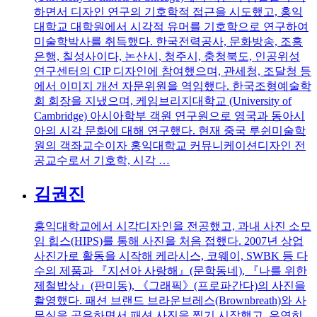
하면서 디자인 연구의 기호학적 접근을 시도했고, 홍익
대학교 대학원에서 시각적 유머를 기호학으로 연구하여
미술학박사를 취득했다. 한국전력공사, 문화방송, 조흥
은행, 칠성사이다, 논산시, 청주시, 충청북도, 인공위성
연구센터의 CIP 디자인에 참여했으며, 관세청, 조달청 등
에서 이미지 개선 자문위원을 역임했다. 한국조형예술학
회 회장을 지냈으며, 케임브리지대학교 (University of
Cambridge) 아시아학부 객원 연구원으로 영국과 동아시
아의 시각 문화에 대해 연구했다. 현재 중국 루쉰미술학
원의 객좌교수이자 홍익대학교 커뮤니케이션디자인 전
공교수로서 기호학, 시각 …
김권진
홍익대학교에서 시각디자인을 전공했고, 과내 사진 소모
임 힙스(HIPS)를 통해 사진을 처음 접했다. 2007년 상업
사진가로 활동을 시작해 케라시스, 코웨이, SWBK 등 다
수의 제품과 『지선아 사랑해』(문학동네), 『나를 위한
제철밥상』(판미동), 《그래픽》(프로파간다)의 사진을
촬영했다. 패션 브랜드 브라운브레스(Brownbreath)와 사
무실을 공유하면서 패션 사진을 찍기 시작했고, 우연히