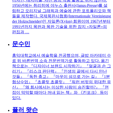
디자인, 대지미술, 사진 등의 작품 활동도 쉬지 않는다.​
1956년에는 취리히에 야누스 출판사(Janus-Presse)​를 설
립하고 오리지널 그래픽과 예술에 관한 포트폴리오와 책
들을 제작했다. 국제목판사협회(Internationale Vereinigung
der Holzschneider​)인 자일론(Xylon) 회원이며 1967년부터
1991년까지 목판과 목판 기술을 위한 잡지 «자일론»의
편집과 …
문수민
홍익대학교에서 예술학을 전공했으며, 글밥 아카데미 수
료 뒤 바른번역 소속 전문번역가로 활동하고 있다. 옮긴
책으로는 『디자이너 브랜드 시작하기』 『얼굴과 손 그
리기』 『리스크 판단력』 『인생의 끝에서 다시 만난
것들』 『독한 충고』 『마우이 섬으로 가는 길』 『1분
협상수업』 『초콜릿 초콜릿』 『워런 버핏의 위대한 유
산』 『왜 회사에서는 이상한 사람이 승진할까?』 『면
접이 막막할 때마다 꺼내 읽는 책』와 《킨포크》 등이
있다.
플러 왓슨