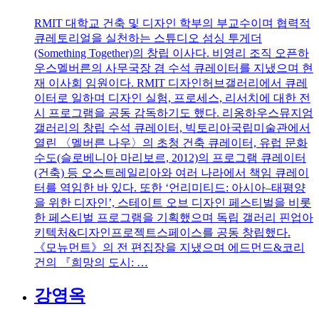
RMIT 대학교 건축 및 디자인 학부의 부교수이며 협력적
큐레토리얼을 실천하는 스튜디오 섬싱 투게더
(Something Together)의 창립 이사다. 비영리 조직 오픈하
우스멜버른의 사무국장 겸 수석 큐레이터를 지냈으며 현
재 이사회 임원이다. RMIT 디자인허브갤러리에서 큐레
이터로 일하며 디자인 실험, 프로세스, 리서치에 대한 전
시 프로그램을 공동 감독하기도 했다. 리옹하우스뮤지엄
갤러리의 창립 수석 큐레이터, 빅토리아국립미술관에서
열린 〈멜버른 나우〉의 초청 건축 큐레이터, 유럽 문화
수도(슬로베니아 마리보르, 2012)의 프로그램 큐레이터
(건축) 등 오스트레일리아와 여러 나라에서 책임 큐레이
터를 역임한 바 있다. 또한 ‘언리미티드: 아시아–태평양
을 위한 디자인’, 스테이트 오브 디자인 페스티벌을 비롯
한 페스티벌 프로그램을 기획했으며 독립 갤러리 핀업아
키텍처&디자인프로젝트스페이스를 공동 창립했다.
《모뉴먼트》의 전 편집장을 지냈으며 에드먼드&코리
건의 『희망의 도시: …
강영옥