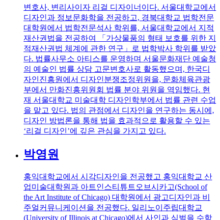
변호사, 변리사이자 리걸 디자이너이다. 서울대학교에서
디자인과 정보문화학을 전공하고, 경북대학교 법학전문
대학원에서 법학전문석사 학위를, 서울대학교에서 지적
재산권법을 전공하여 「가상물품의 형태 보호를 위한 지
적재산권법 체계에 관한 연구」로 법학박사 학위를 받았
다. 법률사무소 아티스를 운영하며 서울문화재단 예술청
의 예술인 법률 상담 고문변호사로 활동했으며, 한국디
자인진흥원에서 디자인분쟁조정위원을, 문화체육관광
부에서 만화진흥위원회 법률 분야 위원을 역임했다. 현
재 서울대학교 미술대학 디자인학부에서 법률 관련 수업
을 맡고 있다. 법의 관점에서 디자인을 연구하는 동시에,
디자인 방법론을 통해 법을 효과적으로 활용할 수 있는
‘리걸 디자인’에 깊은 관심을 가지고 있다.
박영원
홍익대학교에서 시각디자인을 전공했고 홍익대학교 산
업미술대학원과 아트인스티튜트오브시카고(School of
the Art Institute of Chicago) 대학원에서 광고디자인과 비
주얼커뮤니케이션을 전공했다. 일리노이주립대학교
(University of Illinois at Chicago)에서 사인과 심벌을 수학