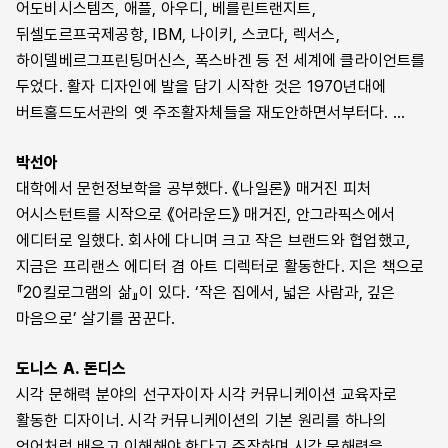
어도비시스템즈, 애플, 아우디, 베를린트랜지트,
뒤셀도르프국제공항, IBM, 나이키, 스코다, 렉서스,
하이델베르그프린팅머신스, 폭스바겐 등 전 세계에 클라이언트를
두었다. 활자 디자인에 발을 담기 시작한 것은 1970년대에
버트홀드도서관의 옛 주조활자체들을 재도안하면서부터다. …
박선아
대학에서 문헌정보학을 공부했다. 《나일론》 매거진 피처
어시스턴트를 시작으로 《어라운드》 매거진, 안그라픽스에서
에디터로 일했다. 회사에 다니며 크고 작은 브랜드와 협업했고,
지금은 프리랜스 에디터 겸 아트 디렉터로 활동한다. 지은 책으로
『20킬로그램의 삶』이 있다. ‘작은 집에서, 넓은 사람과, 깊은
마음으로’ 살기를 꿈꾼다.
도니스 A. 돈디스
시각 문해력 분야의 선구자이자 시각 커뮤니케이션 교육자로
활동한 디자이너. 시각 커뮤니케이션의 기본 원리를 하나의
언어처럼 배우고 이해해야 한다고 주장하며 시각 문해력을