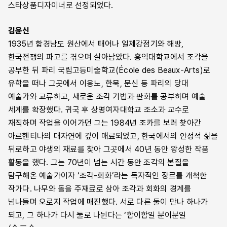
스타상품디자이너로 선정되었다.
김윤신
1935년 함경남도 원산에서 태어나 일제강점기와 해방,
한국전쟁의 파고를 겪으며 살아남았다. 홍익대학교에서 조각을
공부한 뒤 파리 국립고등미술학교(École des Beaux-Arts)로
유학을 떠나 그곳에서 이응노, 한묵, 문신 등 파리의 당대
예술가와 교류하고, 새로운 조각 기법과 판화를 공부하며 예술
세계를 확장했다. 귀국 후 상명여자대학교 조소과 교수로
재직하며 작업을 이어가던 그는 1984년 조카를 보러 찾아간
아르헨티나의 대자연에 깊이 매료되었고, 한국에서의 안정적 삶을
뒤로하고 야생의 재료를 찾아 그곳에서 40년 동안 왕성한 작품
활동을 했다. 그는 70년이 넘는 시간 동안 조각의 본질을
탐구해온 예술가이자 ‘조각-회화’라는 독자적인 장르를 개척한
작가다. 나무와 돌을 주재료로 삼아 조각과 회화의 경계를
넘나들며 오로지 작업에 매진했다. 서로 다른 둘이 만나 하나가
되고, 그 하나가 다시 둘로 나뉜다는 ‘합이합일 분이분일