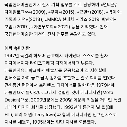
국립현대미술관에서 전시 기획 업무를 주로 담당하며 «멀티플/
다이얼로그∞»(2009), «무제»(2015), «균열»(2018), «박이소:
기록과 기억»(2018), «MMCA 현대차 시리즈 2019: 박찬경-
모임»(2019), «가면무도회»(2022) 등을 기획했다. 현재
국립현대미술관 과천의 전시 업무를 총괄하고 있다.
에릭 슈피커만
1947년 독일의 하노버 근교에서 태어났다. 스스로를 활자
디자이너이자 타이포그래픽 디자이너라고 부른다.
베를린자유대학교에서 예술사를 전공했으며 집 지하실에
인쇄소를 차려 놓고 금속 활자를 조판하는 일로 학비를 벌었다.
7년 동안 런던에서 프리랜스 디자이너로 일한 다음 1979년에
베를린으로 돌아갔다. 그래서 설립한 것이 메타디자인(Meta
Design)으로, 2000년경에는 200명 이상의 직원을 거느린 독일
최대의 디자인 회사로 성장했다. 1992년에 동업자 빌 힐(Bill
Hill), 테리 어윈(Terry Irwin)과 함께 메타디자인 샌프란시스코
지사를 세웠고, 1995년에는 런던 지사를 오픈했다.