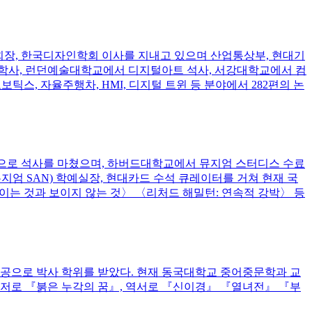
회장, 한국디자인학회 이사를 지내고 있으며 산업통상부, 현대기
디자인 학사, 런던예술대학교에서 디지털아트 석사, 서강대학교에서 컴
보틱스, 자율주행차, HMI, 디지털 트윈 등 분야에서 282편의 논
으로 석사를 마쳤으며, 하버드대학교에서 뮤지엄 스터디스 수료
지엄 SAN) 학예실장, 현대카드 수석 큐레이터를 거쳐 현재 국
는 것과 보이지 않는 것〉 〈리처드 해밀턴: 연속적 강박〉 등
공으로 박사 학위를 받았다. 현재 동국대학교 중어중문학과 교
 공저로 『붉은 누각의 꿈』, 역서로 『신이경』 『열녀전』 『부