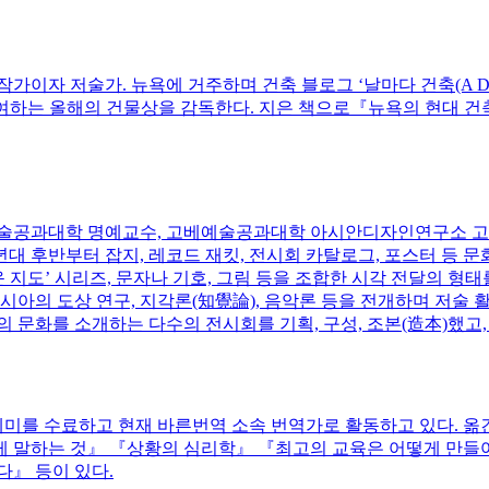
저술가. 뉴욕에 거주하며 건축 블로그 ‘날마다 건축(A Daily Dos
여하는 올해의 건물상을 감독한다. 지은 책으로『뉴욕의 현대 건축 가이드(Guide t
베예술공과대학 명예교수, 고베예술공과대학 아시안디자인연구소 고
년대 후반부터 잡지, 레코드 재킷, 전시회 카탈로그, 포스터 등 문
 지도’ 시리즈, 문자나 기호, 그림 등을 조합한 시각 전달의 
시아의 도상 연구, 지각론(知覺論), 음악론 등을 전개하며 저술 
 문화를 소개하는 다수의 전시회를 기획, 구성, 조본(造本)했고,
미를 수료하고 현재 바른번역 소속 번역가로 활동하고 있다. 옮
게 말하는 것』 『상황의 심리학』 『최고의 교육은 어떻게 만
다』 등이 있다.