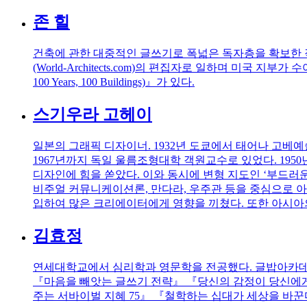
존 힐
건축에 관한 대중적인 글쓰기로 폭넓은 독자층을 확보한 작가이자 
(World-Architects.com)의 편집자로 일하며 미국 지부가 수
100 Years, 100 Buildings)』가 있다.
스기우라 고헤이
일본의 그래픽 디자이너. 1932년 도쿄에서 태어나 고
1967년까지 독일 울름조형대학 객원교수로 있었다. 1950
디자인에 힘을 쏟았다. 이와 동시에 변형 지도인 ‘부드러운
비주얼 커뮤니케이션론, 만다라, 우주관 등을 중심으로 아
입하여 많은 크리에이터에게 영향을 끼쳤다. 또한 아시아의
김효정
연세대학교에서 심리학과 영문학을 전공했다. 글밥아카데
『마음을 빼앗는 글쓰기 전략』 『당신의 감정이 당신에
주는 서바이벌 지혜 75』 『철학하는 십대가 세상을 바꾼