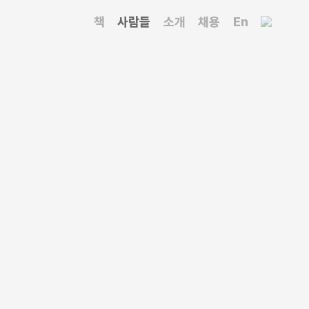
책
사람들
소개
채용
En
너, 어린이 책 작가, 디자인 교육자. 미국으로 이주해온
공부했다. 매체 홍보와 잡지 표지 디자인을 시작으로
래피 등 폭넓은 작업을 했으며 IBM, ABC, UPS,
교육에도 힘써, 프랫인스티튜트와 쿠퍼유니언,
 뉴욕대학교 등에서 학생들을 가르쳤다.
 입성, 미국그래픽디자인협회 금상 수상, 영국
상했다. 저서로 『폴 랜드의 트레이드마크』 『폴 랜드:
 랜드 미학적 경험: 라스코에서 브루클린까지』 등이 있다.