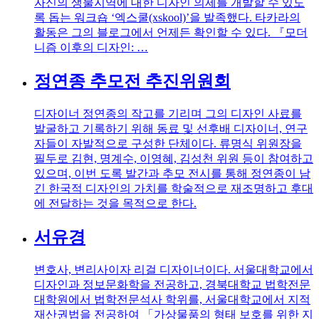
자신의 생물지역에 대한 디자인 의제를 개발할 수 있도
록 돕는 워크숍 ‘엑스쿨(xskool)’을 발족했다. 타카라의
활동은 그의 블로그에서 언제든 확인할 수 있다. 『모더
니즘 이후의 디자인: …
정연종 추모전 추진위원회
디자이너 정연종의 작고를 기리며 그의 디자인 사료를
발굴하고 기록하기 위해 동료 및 선후배 디자이너, 연구
자들이 자발적으로 구성한 단체이다. 류명식 위원장을
필두로 김현, 명계수, 이영혜, 김성천 위원 등이 참여하고
있으며, 이번 도록 발간과 추모 전시를 통해 정연종이 남
긴 한국적 디자인의 가치를 학술적으로 재조명하고 후대
에 전달하는 것을 목적으로 한다.
서유경
변호사, 변리사이자 리걸 디자이너이다. 서울대학교에서
디자인과 정보문화학을 전공하고, 경북대학교 법학전문
대학원에서 법학전문석사 학위를, 서울대학교에서 지적
재산권법을 전공하여 「가상물품의 형태 보호를 위한 지