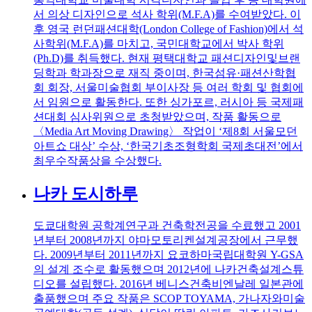
서 의상 디자인으로 석사 학위(M.F.A)를 수여받았다. 이
후 영국 런던패션대학(London College of Fashion)에서 석
사학위(M.F.A)를 마치고, 국민대학교에서 박사 학위
(Ph.D)를 취득했다. 현재 평택대학교 패션디자인및브랜
딩학과 학과장으로 재직 중이며, 한국섬유·패션산학협
회 회장, 서울미술협회 부이사장 등 여러 학회 및 협회에
서 임원으로 활동한다. 또한 싱가포르, 러시아 등 국제패
션대회 심사위원으로 초청받았으며, 작품 활동으로
〈Media Art Moving Drawing〉 작업이 ‘제8회 서울모던
아트쇼 대상’ 수상, ‘한국기초조형학회 국제초대전’에서
최우수작품상을 수상했다.
나카 도시하루
도쿄대학원 공학계연구과 건축학전공을 수료했고 2001
년부터 2008년까지 야마모토리켄설계공장에서 근무했
다. 2009년부터 2011년까지 요코하마국립대학원 Y-GSA
의 설계 조수로 활동했으며 2012년에 나카건축설계스튜
디오를 설립했다. 2016년 베니스건축비엔날레 일본관에
출품했으며 주요 작품은 SCOP TOYAMA, 가나자와미술