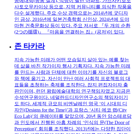
공예대학(공동 설계), 식당이 딸린 아파트, 가즈사키보노
사토오무카이상 등으로, 지역 커뮤니티를 의식한 작품을
다수 설계했다. 주요 수상 경력으로는 2014년에 굿디자
인 금상, 2016년에 일본건축학회 신인상, 2024년에 도야
마현 건축문화상 등이 있다. 주요 저서로 『두 개의 순환
(2つの循環)』 『마음을 연결하는 집』(공저)이 있다.
존 타카라
지속 가능한 미래가 어떤 모습일지 살아 있는 예를 찾는
데 삶을 바친 작가이자 행사 기획자다. 지속 가능한 미래
를 만드는 사람과 단체에 대한 이야기를 자신의 블로그
와 책에 옮기고, 자신이 만난 여러 사회적 프로젝트의 대
표들을 초청하는 축제를 조직한다. 잡지 편집자이자 출
판인이며, 런던 왕립예술대학의 연구책임자였고 지금은
수석연구원이다. 네덜란드디자인연구소의 책임자이기
도 하다. 세계적 규모의 비엔날레인 영국 ‘이 시대의 디
자인(Designs for the Time)’과 프랑스 ‘시티 에코 랩(City
Eco Lab)’의 큐레이터를 맡았으며, 20년 동안 암스테르담
과 인도에서 진행된 아홉 차례의 ‘인식의 문(The Door of
Perception)’ 회의를 조직했다. 2013년에는 다양한 집단이