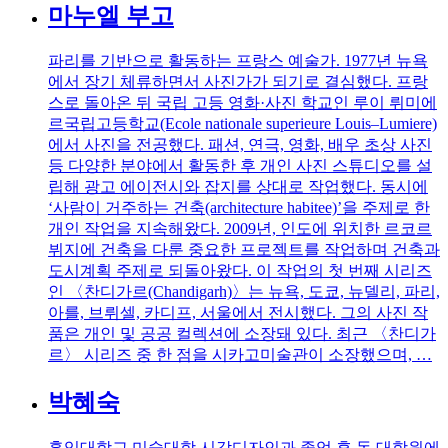
마누엘 부고
파리를 기반으로 활동하는 프랑스 예술가. 1977년 뉴욕
에서 장기 체류하면서 사진가가 되기로 결심했다. 프랑
스로 돌아온 뒤 국립 고등 영화·사진 학교인 루이 뤼미에
르국립고등학교(Ecole nationale superieure Louis–Lumiere)
에서 사진을 전공했다. 패션, 연극, 영화, 배우 초상 사진
등 다양한 분야에서 활동한 후 개인 사진 스튜디오를 설
립해 광고 에이전시와 잡지를 상대로 작업했다. 동시에
‘사람이 거주하는 건축(architecture habitee)’을 주제로 한
개인 작업을 지속해왔다. 2009년, 인도에 위치한 르코르
뷔지에 건축을 다룬 중요한 프로젝트를 작업하며 건축과
도시계획 주제로 되돌아왔다. 이 작업의 첫 번째 시리즈
인 〈찬디가르(Chandigarh)〉는 뉴욕, 도쿄, 뉴델리, 파리,
아를, 브뤼셀, 카디프, 서울에서 전시했다. 그의 사진 작
품은 개인 및 공공 컬렉션에 소장돼 있다. 최근 〈찬디가
르〉 시리즈 중 한 점을 시카고미술관이 소장했으며, …
박혜숙
홍익대학교 미술대학 시각디자인과 졸업 후 동 대학원에