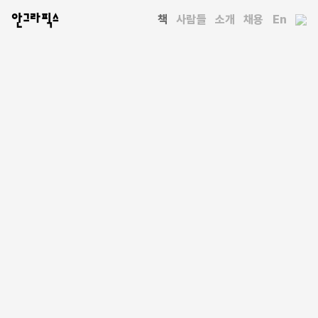
안그라픽스
책
사람들
소개
채용
En
전체 책