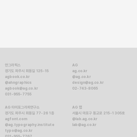
←
2
3
4
5
6
→
안그라픽스
AG
경기도 파주시 회동길 125-15
ag.co.kr
agbook.co.kr
@ag.co.kr
@ahngraphics
design@ag.co.kr
agbook@ag.co.kr
02-743-8065
031-955-7755
AG 타이포그라피연구소
AG 랩
경기도 파주시 회동길 77-26 1층
서울시 마포구 동교로 215-1 305호
agfont.com
@lab.ag.co.kr
@ag.typography.institute
lab@ag.co.kr
typo@ag.co.kr
031-955-7767