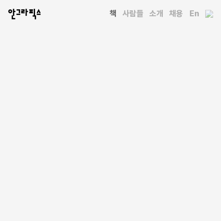
안그라픽스
책
사람들
소개
채용
En
전체 책