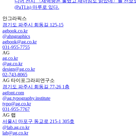
디어 전시 〈새벽종은 울렸고 새아침도 밝았네〉를 선보
(PaTI.is) 마루로 있다.
안그라픽스
경기도 파주시 회동길 125-15
agbook.co.kr
@ahngraphics
agbook@ag.co.kr
031-955-7755
AG
ag.co.kr
@ag.co.kr
design@ag.co.kr
02-743-8065
AG 타이포그라피연구소
경기도 파주시 회동길 77-26 1층
agfont.com
@ag.typography.institute
typo@ag.co.kr
031-955-7767
AG 랩
서울시 마포구 동교로 215-1 305호
@lab.ag.co.kr
lab@ag.co.kr