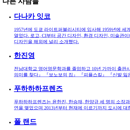
다른 사람들
다나카 잇코
1957년에 도쿄 라이트퍼블리시티에 입사해 1959년에 
열었다. 로고, CI부터 공간 디자인, 환경 디자인, 미술
디자인을 해외에 널리 소개했다.
한진영
전남대학교 영어영문학과를 졸업하고 10년 가까이 출판사
의미를 찾다』 『보노보의 집』 『피플스킬』 『신발 잃은
푸하하하프렌즈
푸하하하프렌즈는 윤한진, 한승재, 한양규 세 명의 소장과
연을 맺었으며 2013년부터 현재에 이르기까지 도시에 대한
폴 랜드