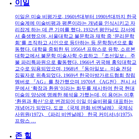
이일
이일은 미술 비평가로, 1960년대부터 1990년대까지 한국
미술계에 미술비평과 평론이라는 개념을 인식시키고 자
리잡게 하는 데 큰 기여를 했다. 1932년 평안남도 강서에
서 출생했으며, 서울대학교 불문학과 재학 중 ‘문리문학
회’를 조직하고 시인으로 등단하는 등 문학청년으로 활
동했다. 대학을 중퇴한 뒤 1956년 프랑스로 유학, 소르본
대학교에서 불문학 미술사학 수료하고 『조선일보』 주
불 파리특파원으로 활동했다. 1966년 귀국해 홍익대학교
교수로 임용되었으며, 1968년 『동아일보』 미술 전담
집필자로 위촉되었다. 1969년 한국아방가르드협회 창립
멤버로 『AG』를 창간했으며 1970년 《AG전》 전시 서
문에서 ‘확장과 환원’이라는 화두를 제시하며 한국 현대
미술의 양상에 명쾌한 해석을 가했는데, 이 용어는 이후
‘환원과 확산’으로 변경되어 이일 미술비평을 대표하는
개념어가 되었다. 도쿄 《국제 판화 비엔날레》 국제심
사위원(1972), 《파리 비엔날레》 한국 커미셔너(1975),
프랑스 …
존 힐