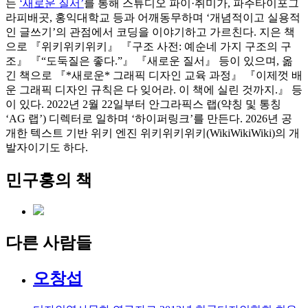
는
‘새로운 질서’
를 통해 스튜디오 파이·취미가, 파주타이포그
라피배곳, 홍익대학교 등과 어깨동무하며 ‘개념적이고 실용적
인 글쓰기’의 관점에서 코딩을 이야기하고 가르친다. 지은 책
으로 『위키위키위키』 『구조 사전: 예순네 가지 구조의 구
조』 『“도둑질은 좋다.”』 『새로운 질서』 등이 있으며, 옮
긴 책으로 『*새로운* 그래픽 디자인 교육 과정』 『이제껏 배
운 그래픽 디자인 규칙은 다 잊어라. 이 책에 실린 것까지.』 등
이 있다. 2022년 2월 22일부터 안그라픽스 랩(약칭 및 통칭
‘AG 랩’) 디렉터로 일하며 ‘하이퍼링크’를 만든다. 2026년 공
개한 텍스트 기반 위키 엔진 위키위키위키(WikiWikiWiki)의 개
발자이기도 하다.
민구홍의 책
다른 사람들
오창섭