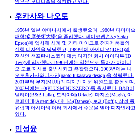
인으로 모더니즘을 실천하고 있다.
후카사와 나오토
1956년 일본 야마나시에서 출생했으며, 1980년 다마미술
대학(多摩美術大學)을 졸업했다. 세이코엡손사(Seiko
Epson)에 입사해 시계 및 기타 마이크로 전자제품들의
선행 디자인을 담당했고, 1989년에 아이디오(IDEO)의
전신인 샌프란시스코의 제품 디자인 회사 아이디투(ID
Two)에 입사했다. 1996년에는 일본으로 돌아가 아이디
오 도쿄 지사를 출범시키고 총괄했으며, 2003년에는 나
오토후카사와디자인(naoto fukasawa design)을 설립했다.
2001부터 무지(MUJI)의 디자인 자문 위원으로 활동하며,
2003년에는 ±0(PLUSMINUSZERO)를 출시했다. B&B이
탈리아(B&B Italia), 드리아데(Driade), 마지스(Magis), 아
르떼미데(Artemide), 대니스(Danese), 보피(Boffi), 삼성 등
유럽과 아시아의 여러 회사에서 주문을 받아 디자인하고
있다.
민성윤