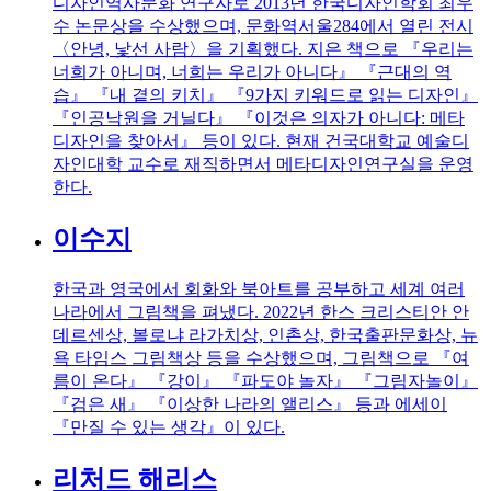
디자인역사문화 연구자로 2013년 한국디자인학회 최우
수 논문상을 수상했으며, 문화역서울284에서 열린 전시
〈안녕, 낯선 사람〉을 기획했다. 지은 책으로 『우리는
너희가 아니며, 너희는 우리가 아니다』 『근대의 역
습』 『내 곁의 키치』 『9가지 키워드로 읽는 디자인』
『인공낙원을 거닐다』 『이것은 의자가 아니다: 메타
디자인을 찾아서』 등이 있다. 현재 건국대학교 예술디
자인대학 교수로 재직하면서 메타디자인연구실을 운영
한다.
이수지
한국과 영국에서 회화와 북아트를 공부하고 세계 여러
나라에서 그림책을 펴냈다. 2022년 한스 크리스티안 안
데르센상, 볼로냐 라가치상, 인촌상, 한국출판문화상, 뉴
욕 타임스 그림책상 등을 수상했으며, 그림책으로 『여
름이 온다』 『강이』 『파도야 놀자』 『그림자놀이』
『검은 새』 『이상한 나라의 앨리스』 등과 에세이
『만질 수 있는 생각』이 있다.
리처드 해리스