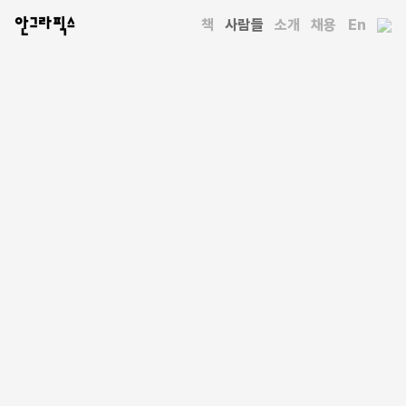
안그라픽스
책
사람들
소개
채용
En
사람들
이규복
https://blog.naver.com/callidesign
원광대학교에서 서예학을 전공하고 동대학원에서 박사과정을
수료했다. 2002년 캘리그라피 전문회사 캘리디자인을 설립한 뒤
현재 대표로 재직 중이며, 한국캘리그라피디자인협회 이사를
역임했다. 17, 18대 대통령 취임식 슬로건 타이틀,
광화문광장개장식 슬로건 타이틀, 인천대교 개통식 슬로건
타이틀, 건군 60주년 국군의 날 포스터 및 슬로건 타이틀,
현대중공업 한자 CI, 현대미포조선 한자 CI 등 국내의 중요 대형