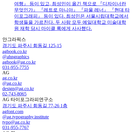
여행』 등이 있고, 최성민이 옮긴 책으로 『디자이너란
무엇인가』 『레트로 마니아』 『파울 레너』 『현대 타
이포그래피』 등이 있다. 최성민은 서울시립대학교에서
학생들을 가르친다. 두 사람 모두 예일대학교 미술대학
원 재학 당시 마이클 록에게 사사했다.
안그라픽스
경기도 파주시 회동길 125-15
agbook.co.kr
@ahngraphics
agbook@ag.co.kr
031-955-7755
AG
ag.co.kr
@ag.co.kr
design@ag.co.kr
02-743-8065
AG 타이포그라피연구소
경기도 파주시 회동길 77-26 1층
agfont.com
@ag.typography.institute
typo@ag.co.kr
031-955-7767