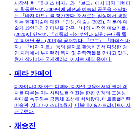
시작한 후 『하퍼스 바자』와 『보그』에서 피처 디렉터
로 활동했으며, 2009년에 패션과 예술의 공존을 조명하
는 『바자 아트』를 창간했다. 저서로는 일상에서 경험
하는 현대미술에 대한 『인생, 예술』(2022), 각 분야 예
술가 19인과의 인터뷰를 담은 『나의 사적인 예술가들』
(2020)이 있으며, 『김중업 서산부인과 의원: 근대를 뚫
고 피어난 꽃』(2019)을 공저했다. 『보그』 『하퍼스 바
자』 『바자 아트』 등의 필자로 활동하면서 다양한 강
연 자리에서 부지런히 독자 및 관람객들을 만나고 있다.
현재 작가이자 국제갤러리 이사로 재직 중이다.
페라 카페이
디자이너이자 아트 디렉터. 디자인 교육에서의 젠더 격
차를 다루는 이니셔티브를 이끄는 한편 업계의 포용성
확대를 촉구하는 공동체 조성에 힘써왔다. 메트로폴리탄
미술관, 자그마이스터&월시, 더블데이&카트라이트에서
근무했다.
채승진