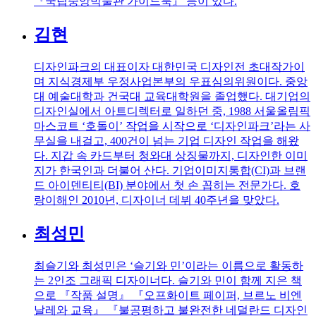
『국립중앙박물관 가이드북』 등이 있다.
김현
디자인파크의 대표이자 대한민국 디자인전 초대작가이
며 지식경제부 우정사업본부의 우표심의위원이다. 중앙
대 예술대학과 건국대 교육대학원을 졸업했다. 대기업의
디자인실에서 아트디렉터로 일하던 중, 1988 서울올림픽
마스코트 ‘호돌이’ 작업을 시작으로 ‘디자인파크’라는 사
무실을 내걸고, 400건이 넘는 기업 디자인 작업을 해왔
다. 지갑 속 카드부터 청와대 상징물까지, 디자인한 이미
지가 한국인과 더불어 산다. 기업이미지통합(CI)과 브랜
드 아이덴티티(BI) 분야에서 첫 손 꼽히는 전문가다. 호
랑이해인 2010년, 디자이너 데뷔 40주년을 맞았다.
최성민
최슬기와 최성민은 ‘슬기와 민’이라는 이름으로 활동하
는 2인조 그래픽 디자이너다. 슬기와 민이 함께 지은 책
으로 『작품 설명』 『오프화이트 페이퍼, 브르노 비엔
날레와 교육』 『불공평하고 불완전한 네덜란드 디자인