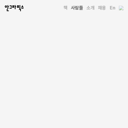
안그라픽스
책
사람들
소개
채용
En
사람들
피어스 비조니
Piers Bizony
과학 저널리스트, 영화 제작자 및 책 제작자다. 런던에서 인물
사진작가로 경력을 시작해 영국과 미국의 다양한 잡지에 과학,
항공우주, 우주론에 관한 글을 기고했다. 2012–2018년에는
스탠리 큐브릭의 영화 〈2001: 스페이스 오디세이〉와 〈닥터
스트레인지러브〉를 기념하는 다양한 도서 프로젝트와 국제
전시회를 위해 큐브릭의 가족과 긴밀히 협력했다. 또한
미국항공우주국의 60주년을 기념하는 가장 유명한 임무 주요