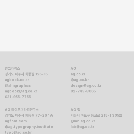
연세대학교 생활디자인학과와 언론홍보영상학부에서 공부하고
제품 개발 MD로 근무했다. 이야기를 만지며 살고 싶어 번역
세계에 뛰어들었다. 글밥아카데미 출판번역 과정을 수료하고
바른번역 소속 번역가로 활동하고 있다. 옮긴 책으로 『바이닐』
『에이스』 『무법의 바다』 『여자만의 책장』이 있다.
안그라픽스
AG
경기도 파주시 회동길 125-15
ag.co.kr
agbook.co.kr
@ag.co.kr
@ahngraphics
design@ag.co.kr
agbook@ag.co.kr
02-743-8065
031-955-7755
AG 타이포그라피연구소
AG 랩
경기도 파주시 회동길 77-26 1층
서울시 마포구 동교로 215-1 305호
agfont.com
@lab.ag.co.kr
@ag.typography.institute
lab@ag.co.kr
typo@ag.co.kr