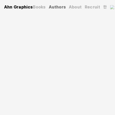
Ahn Graphics
Books
Authors
About
Recruit
한
Authors
심규하
심규하
한국예술종합학교 디자인과 교수, 융합디자인센터 cciD(Center
for Creative Intelligence Design) 센터장. 삼성, 현대자동차,
LG, 네이버 등과 협업하여 다양한 프로젝트를 진행한다. 영국
왕립예술학회 석학회원(FRSA)이자 삼성전자 디자인멤버십
컴퓨테이셔널 UX 자문교수이고, MIT 연구원, 메타 디자이너,
카네기멜론대학교 교수를 역임했다. 홍익대학교에서 디자인을
공부했고, 로드아일랜드스쿨오브디자인에서 석사 학위를, 영국