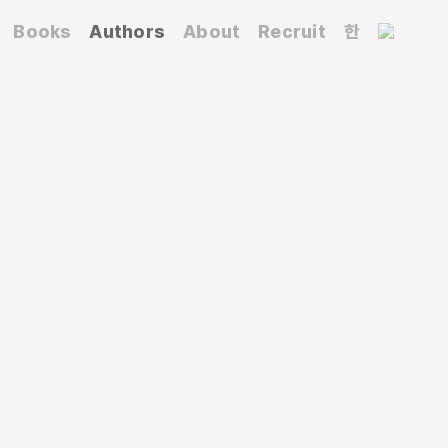
Books
Authors
About
Recruit
한
 석사 학위를, 고려대학교 중어중문학과 대학원에서
 중어중문학과 교수다. 중국 고전소설에 기반한
서로 『수신기 괴담의 문화사』, 공저로 『붉은 누각의