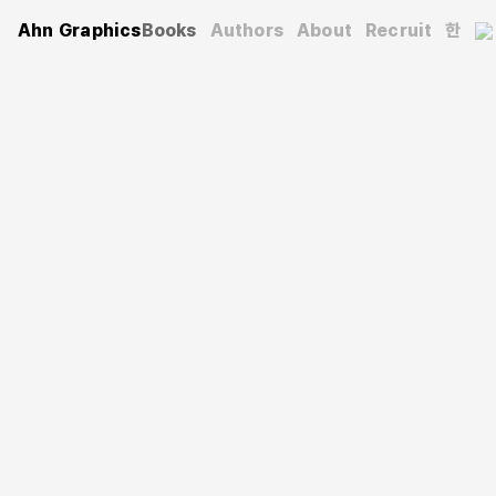
Ahn Graphics
Books
Authors
About
Recruit
한
Architecture
House Connectiong Hearts
地域社会圏主義
Yamamoto Riken
(Authors)
Sung Sang-woo
(Advisor)
Lee Jeong-hwan
(Translator)
2014. 6. 11.
192 pages
175x238 mm
Softcover
9788970597430
KRW 20,000