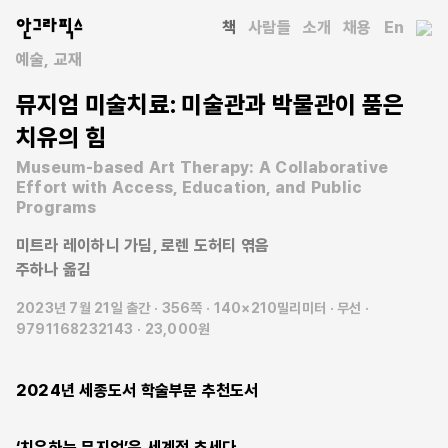
안그라픽스
책
사람들
소개
채용
En
예술
교재
뮤지엄 미술치료: 미술관과 박물관이 품은
치유의 힘
Museum-based Art Therapy: A Collaborative
Effort with Access, Education, and Public
Programs
미트라 레이하니 가딤
로렌 도허티
엮음
주하나
옮김
2023년 7월 21일 출간
356쪽
140×210밀리미터
무선
9791168232143
23,000원
2024년 세종도서 학술부문 추천도서
‘치유하는 뮤지엄’은 세계적 추세다