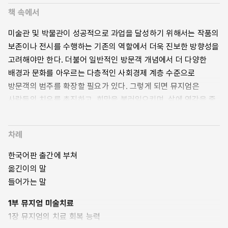
prescribing)이 필요하기 때문이다. 사회적 처방이란 보건복지
책 속에서
전문가들이 환자를 지역사회 내 비임상적 서비스와 연계하는
미술관 및 박물관이 성공적으로 과업을 달성하기 위해서는 작품의
것이다. “세계적으로 사람들의 전반적인 건강을 도모하는 것이
보존이나 전시를 수행하는 기존의 역할에서 더욱 진보한 방향성을
정신과 신체적인 건강 모두를 증진한다는 걸 이해하게 되면서,
고려해야만 한다. 더불어 일반적인 방문객 개념에서 더 다양한
의사와 연구자들은 처방을 통해 뮤지엄 방문을 권고하기
배경과 문화를 아우르는 다층적인 사회경제 계층 수준으로
시작했다.” 일반적으로 치료는 환자에게만 필요한 것이라고
방문객의 범주를 확장할 필요가 있다. 그렇게 되면 뮤지엄은
생각하지만, 사회적 처방은 그런 구분 짓기를 떠나 모든 사회
사람들의 치유를 촉진하고, 희망을 불러일으키며, 삶에 영감을 줄
구성원을 연결하고 전반적인 치유와 성장을 돕는다.
수 있기에 더 나은 세상을 위한 임무를 수행할 수 있다. 이를
책은 수많은 연구자가 쌓아온 이론적 기반과 현장에 접목할 수
실천하려면 개개인의 복지에 관심을 두고 가족 및 주변 사회와
차례
있는 유용한 사례로 가득하다. 먼저 1부에서 박물관 및 미술관에서
협력하는 동반자가 되어야 한다. 지역사회의 근간은 개인에서
이뤄지는 미술치료 업무를 소개하고, 2부에서 다른 기관과 협력한
출발하고, 거시적으로 보면 이들은 결과적으로 국가를 지탱하는
한국어판 출간에 부쳐
사례를 다룬다. 권력 집약적인 수행 방식과는 거리가 멀고, 뮤지엄
주체기 때문이다.
옮긴이의 말
조직 전체를 연결하는 동시에 외부 기관과의 협력으로 함께
들어가는 말
캐롤린 브라운 트리던, 「뮤지엄의 치료 회복 능력」, 20–21쪽
성장하기를 지향하는 미술치료의 본질을 확인할 수 있다. 3부는
다양한 뮤지엄의 제작 공간과 스튜디오를 더 상세히 살펴보고
1부 뮤지엄 미술치료
장애인의 권익 향상을 위해 위와 같은 변화와 개혁이
어떻게 이런 공간이 치유를 도울 수 있는지 설명한다. 4부에서는
1장 뮤지엄의 치료 회복 능력
이뤄졌음에도, 부모들은 여전히 치료와 교육 서비스의 복잡한