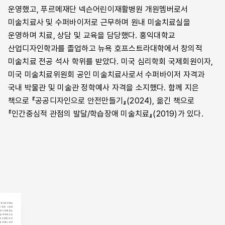
14장 뮤지엄 미술치료의 실천 전략과 방법
운영했고, 푸르메재단 넥슨어린이재활병원 개원멤버로서
더 큰 트라우마와 억압을 주는 사회 체제 안에서 지내야 했다.
— 로렌 도허티 & 미트라 레이하니 가딤
미술치료사 및 수퍼바이저로 근무하며 원내 미술치료실을
뮤지엄은 집단과 개인이 트라우마에 대한 인식을 바꿀 수 있도록
운영하며 치료, 상담 및 교육을 담당했다. 홍익대학교
사람들
개인적 서사와 이야기를 재구성하는 역량을 강화해 주는 공간이
산업디자인학과를 졸업하고 뉴욕 호프스트라대학에서 창의적
도판과 표
된다. 치유는 변화하는 것이며, 시각과 언어의 결합을 통해 통합적
미술치료 전공 석사 학위를 받았다. 미국 심리학회 국제회원이자,
찾아보기
차원에서 진정한 치유가 가능하다.
미국 미술치료위원회 공인 미술치료사로서 수퍼바이저 자격과
클로에 헤이워드, 「치료적 환경으로서 뮤지엄: 차별적 경험을
국내 박물관 및 미술관 정학예사 자격을 소지했다. 함께 지은
중심으로」, 278쪽
책으로 『공공디자인으로 안전만들기』(2024), 옮긴 책으로
『인간중심적 관점의 발달/학습장애 미술치료』(2019)가 있다.
내 업무를 어떻게 설명하든 장애인 관람객들을 위한 미술
프로그램들은 미술치료와 연관된 것으로 간주한다. 이런 무의식적
편견은 뮤지엄의 장애인 대상 미술 프로그램이 평등한 접근을
위해 마련되었다기보다, 철저히 예술 치료와 연결되어 있다는
잘못된 믿음을 심어준다. 이렇게 되면 장애인이 뮤지엄을
방문하는 무수한 이유를 경시하는 동시에 뮤지엄 체험 방법을
선택할 수 있는 장애인의 선택권을 무시하는 것이다.
마리 클라팟, 「치유, 뮤지엄, 장애에 관해 사색하기」, 284–285쪽