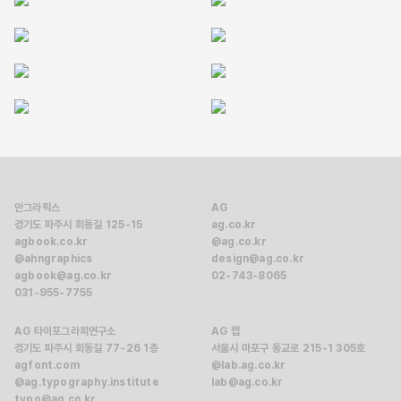
제작하며 촉진자인 여러분과 참여자가 배우는 과정에 주목해야
한다.
로렌 도허티 & 미트라 레이하니 가딤, 「뮤지엄 미술치료의 실천
전략과 방법」, 337쪽
안그라픽스
AG
경기도 파주시 회동길 125-15
ag.co.kr
agbook.co.kr
@ag.co.kr
@ahngraphics
design@ag.co.kr
agbook@ag.co.kr
02-743-8065
031-955-7755
AG 타이포그라피연구소
AG 랩
경기도 파주시 회동길 77-26 1층
서울시 마포구 동교로 215-1 305호
agfont.com
@lab.ag.co.kr
@ag.typography.institute
lab@ag.co.kr
typo@ag.co.kr