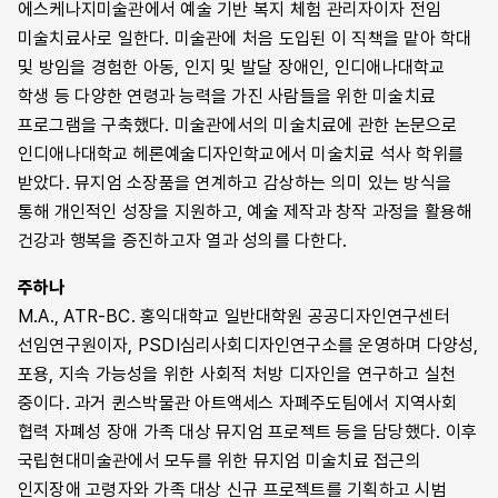
사람들에게 더 깊은 치유적 경험을 제공하기 위해서는 뮤지엄이
에스케나지미술관에서 예술 기반 복지 체험 관리자이자 전임
괴로움을 분산해 약화할 뿐 아니라 유대감을 통해 우리를 단단한
8장 예술적 치유를 선사하는 뮤지엄: 예술로 관계 맺기
자기의 역사와 권력의 지위를 인정해야 한다.
미술치료사로 일한다. 미술관에 처음 도입된 이 직책을 맡아 학대
공동체로 만들 수 있으며, 사회에 건강한 변화를 일으킬 힘이
— 보스턴미술관 | 앨리스 가필드
및 방임을 경험한 아동, 인지 및 발달 장애인, 인디애나대학교
있다.
사라 푸스티, 「예술로 다 함께: 뮤지엄 치료 프로그램의 가능성」,
3부 치료적인 뮤지엄 공간과 스튜디오
학생 등 다양한 연령과 능력을 가진 사람들을 위한 미술치료
171쪽
9장 뮤지엄 안의 사람들: 작품 제작 공간의 상황
프로그램을 구축했다. 미술관에서의 미술치료에 관한 논문으로
— 샌프란시스코 공예디자인박물관 | 레이첼 십스
인디애나대학교 헤론예술디자인학교에서 미술치료 석사 학위를
‘예술적 치유(Artful Healing)’ 프로그램의 코디네이터로서 예술
10장 항상 준비된 테이블: 몬트리올미술관의 아트하이브
받았다. 뮤지엄 소장품을 연계하고 감상하는 의미 있는 방식을
감상과 작품 제작 활동이 사람들의 치유와 건강에 긍정적 영향을
— 몬트리올미술관 | 스티븐 레가리
통해 개인적인 성장을 지원하고, 예술 제작과 창작 과정을 활용해
미치는 것을 바로 곁에서 지켜보았다. 미술관만이 할 수 있는
건강과 행복을 증진하고자 열과 성의를 다한다.
독특한 방식으로 사람들이 혜택을 누릴 수 있는 가능성이
4부 뮤지엄과 사회 정의
확인되었다. 그동안 예술 보건 분야 전문가들이 목격해 온 사실은
11장 치료적 환경으로서 뮤지엄: 차별적 경험을 중심으로
주하나
점차 연구를 통해서 밝혀졌다. 궁극적으로 예술은 힘든 시기에
— 뉴욕 할렘스튜디오박물관 | 클로에 헤이워드
M.A., ATR-BC. 홍익대학교 일반대학원 공공디자인연구센터
사람들의 치유를 돕고, 우리를 서로 단단히 연결시켜 줄 수 있다는
12장 치유, 뮤지엄, 장애에 관해 사색하기
선임연구원이자, PSDI심리사회디자인연구소를 운영하며 다양성,
것을 의미한다.
— 뉴욕 메트로폴리탄미술관 | 마리 클라팟
포용, 지속 가능성을 위한 사회적 처방 디자인을 연구하고 실천
중이다. 과거 퀸스박물관 아트액세스 자폐주도팀에서 지역사회
앨리스 가필드, 「예술적 치유를 선사하는 뮤지엄: 예술로 관계
5부 뮤지엄 미술치료의 실제적 접근
협력 자폐성 장애 가족 대상 뮤지엄 프로젝트 등을 담당했다. 이후
맺기」, 198쪽
13장 치료 작업에서 소장품의 역할
국립현대미술관에서 모두를 위한 뮤지엄 미술치료 접근의
— 인디애나대학교 에스케나지미술관 | 로렌 도허티
인지장애 고령자와 가족 대상 신규 프로젝트를 기획하고 시범
유색인종 공동체는 역사적으로 정신 건강의 낙인이 찍혔고, 종종