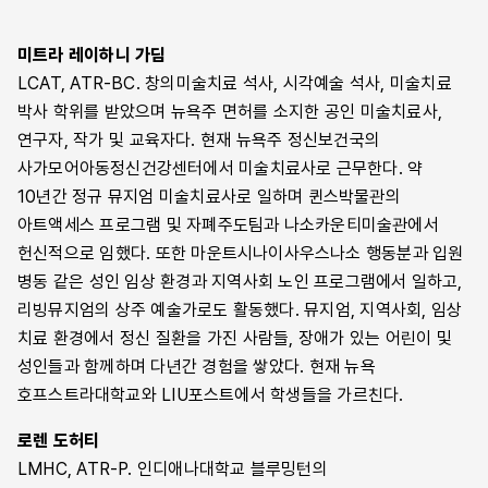
동시대 사회 정의를 위해 고군분투하는 뮤지엄을 보여준다. 이런
— 캐롤린 브라운 트리던
미로를 헤쳐 나가기에 벅차다고 느꼈다. 부모들은 넘쳐나는
곳에서 나타나는 차별적인 경험에 대해 논의하는 것은 모든
2장 뮤지엄 미술치료 연구: 운영 프로그램 요약
정보와 자원 속에서 자녀에게 적절한 교육 계획을 잘 파악해
미트라 레이하니 가딤
사람을 환대하는 기관으로 접근성을 높이고 역량을 향상하기 위해
— 애슐리 하트만
두어야만 하는 부담을 떠안게 되었다. 그러므로 모든 사람에게
LCAT, ATR-BC. 창의미술치료 석사, 시각예술 석사, 미술치료
필수적이다. 마지막 5부는 뮤지엄 소장품을 치료에 활용할 수
2부 뮤지엄 미술치료와 지역 사회 협력
장애를 가진 아이들의 치료와 교육 계획을 파악하는 데 도움이
박사 학위를 받았으며 뉴욕주 면허를 소지한 공인 미술치료사,
있는 실질적인 도구와 접근 방식을 제공하며 맺는다.
3장 지속적인 변화를 위한 지역 사회 협력: 범죄소년과 뮤지엄
되는 자원을 더 쉽게 활용할 수 있는 환경을 우선적으로 조성할
연구자, 작가 및 교육자다. 현재 뉴욕주 정신보건국의
『뮤지엄 미술치료』의 옮긴이 주하나 또한 미술치료사로, 저자 중
미술치료
필요가 있었다.
사가모어아동정신건강센터에서 미술치료사로 근무한다. 약
하나인 미트라 레이하니 가딤과 뉴욕 퀸스박물관에서 함께 다양한
— 멤피스브룩스미술관 | 페이지 셰인버그 & 캐시 덤라오
10년간 정규 뮤지엄 미술치료사로 일하며 퀸스박물관의
미셀 로페즈 토레스 & 미트라 레이하니 가딤, 「두 나라 참여
프로그램을 개발하고 실행하며 참여 대상자의 긍정적 변화를
4장 뮤지엄 미술치료와 접근성 및 교육, 공공 프로그램의 협업
아트액세스 프로그램 및 자폐주도팀과 나소카운티미술관에서
프로젝트: 자폐성 장애 아동의 가족과 뮤지엄 미술치료」, 125–
목격하고 사회적 자원이 얼마나 많은 이점을 주는지 깨달았다.
— 뉴욕 퀸스박물관 | 미트라 레이하니 가딤
헌신적으로 임했다. 또한 마운트시나이사우스나소 행동분과 입원
126쪽
모든 사회 구성원을 위해 공공 기관이 치료 환경으로 진화해야만
5장 두 나라 참여 프로젝트: 자폐성 장애 아동의 가족과 뮤지엄
병동 같은 성인 임상 환경과 지역사회 노인 프로그램에서 일하고,
하는 이유다. 우리 사회는 팬데믹 이후로도 자연재해, 재난, 자원
미술치료
리빙뮤지엄의 상주 예술가로도 활동했다. 뮤지엄, 지역사회, 임상
구조적 차별에 맞서겠다고 발표한 뮤지엄이 처한 모순적인 상황
수급의 불균형 등 수많은 문제에 끊임없이 진통하지만, “집단적
— 마드리드 ICO박물관, 뉴욕 퀸스박물관 | 미셀 로페즈 토레스 &
치료 환경에서 정신 질환을 가진 사람들, 장애가 있는 어린이 및
속에서 과연 우리가 얼마나 치료를 위해 노력할 수 있을지,
트라우마나 심리사회적인(psychosocial) 스트레스”는 개인이
미트라 레이하니 가딤
성인들과 함께하며 다년간 경험을 쌓았다. 현재 뉴욕
정당성을 끌어올릴 수 있을지 회의가 들었다. … “뮤지엄은
홀로 감당하기 어렵다. 어떻게 설명해야 할지 알 수 없고 어디서
6장 ‘뉴욕 파노라마’를 빛내는 인턴, 인턴을 보조하는 협력 기관
호프스트라대학교와 LIU포스트에서 학생들을 가르친다.
오랫동안 자신들의 가치와 활동을 권력과 밀접한 관계를 맺지
도움을 받아야 할지도 모르는 어려움이다. 이 책은 그럴 때 우리의
— 뉴욕 퀸스박물관 | 비다 사바기
않고 비정치적인 시민 자선 행위로 자리매김해 왔다.” 앞선 사례를
로렌 도허티
시야를 넓혀 주변의 미술관과 박물관을 찾기를 권유한다.
7장 예술로 다 함께: 뮤지엄 치료 프로그램의 가능성
경험한 우리에게 더 이상 뮤지엄은 비정치적인 공간일 수 없으며,
LMHC, ATR-P. 인디애나대학교 블루밍턴의
미술관과 박물관은 그에 호응해야 하는 임무가 있고, 개인의
— 뉴욕 어린이미술관 | 사라 푸스티