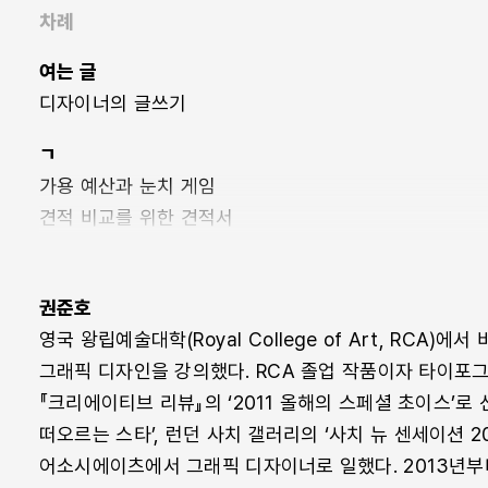
차례
”뜨거운 글“을 세상에 펴낸 출판사에 연락해 ”현실에서
협업을 하고 싶다고 제안하는 일이 그의 실천이다.
여는 글
디자이너의 글쓰기
그리고 그 모든 디자이너로서의 정체성 안과 바깥에 “어
불특정 다수를 대상으로 하는 페스티벌이나 공공 미술 전시
초등학교 3학년 아이와, 할머니가 글을 배우며 필사한 성
두고 디자인이 진행된다. 그런데 여기에서 하는 ‘대중’이
ㄱ
권준호라는 디자이너의 “제법 공적인 발언”이자 한국 사
클라이언트에게 대중은 노골적으로 설명되어 있지 않은 
가용 예산과 눈치 게임
기록”이다.
존재이며, 해석의 여지가 전혀 없는 직설적인 이미지를 
견적 비교를 위한 견적서
보인다. 하지만 오로지 대중의 취향에 맞춰서 디자인되었
교훈
않는, 대중의 눈높이를 무시하는 디자인일 수 있다.
그들의 동거
권준호
그와 그녀의 사정
영국 왕립예술대학(Royal College of Art, RC
꾸준함의 미덕
그래픽 디자인을 강의했다. RCA 졸업 작품이자 타이포그래피
꿈의 형태
그러나 나는 디자이너 역시 한 사회의 구성원이며, 그들
『크리에이티브 리뷰』의 ‘2011 올해의 스페셜 초이스’로 
작은 영향을 끼칠 수 있다고 믿는다. 절대적으로 옳고 그
편지 1
떠오르는 스타’, 런던 사치 갤러리의 ‘사치 뉴 센세이션 
가치를 믿고 있다고 해서, 수많은 신념과 가치관이 혼재
소금꽃나무
어소시에이츠에서 그래픽 디자이너로 일했다. 2013년부
순결한 가치일 수도 없다. 다만 이 작업이, 혹은 이 작