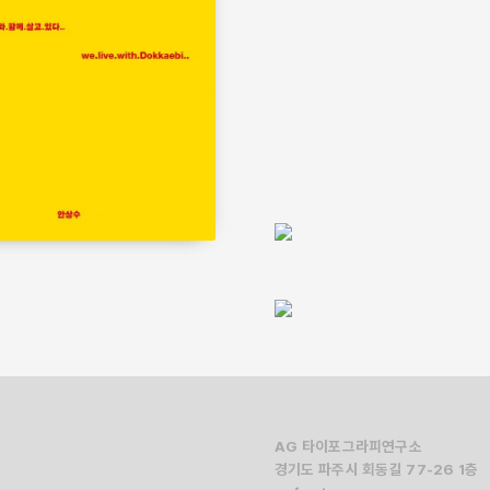
적혀 있는 글자에는 배우려는 사람의 간절함과 실수를 두
만화
자신감이 고스란히 담겨 있었다. 할머니는 나에게 당신이
멘토
‘사물로서의 책’이 아닌 ‘서사가 담긴 물성으로서의 책’
문법과 문체
디자이너로서의 첫 경험이었다.
배움의 순간들
블랙리스트
빵을 바치는 아이들
편지 2
어느 큐레이터에게 보내는 편지
ㅅ–ㅇ
생겨먹은 대로 작업하기
설거지
수작업의 즐거움
AG 타이포그라피연구소
어떤 일을 할 것인가
경기도 파주시 회동길 77-26 1층
용역 업체 입찰