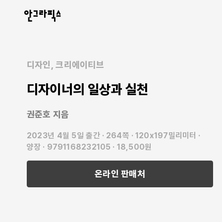
안그라픽스
디자인
크리에이티브
디자이너의 일상과 실천
권준호
지음
2023년 4월 5일 출간
264쪽
120x197밀리미터
양장
9791168232105
18,500원
온라인 판매처