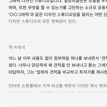
그래픽 디자인 스튜디오입니다. 일상의실천은 오늘날 우
하며, 또한 무엇을 할 수 있는가를 고민하는 소규모 공동
‘○○그래픽’과 같은 디자인 스튜디오임을 알리는 어떤 단어
디자인 스튜디오의 모든 정체성이 있다.
디자인이라는 말은 우리 사회에서 어떻게 통용되는가. 무엇
‘디자인하지 않은 것’을 구분하는 것. 그 배경에는 보다
맥락이 있다. 어떤 면에서 현대미술보다 대중 가까이서 
책 속에서
디자인계에서 이 스튜디오는 특별한 날이 아닌 “일상”과 
어느 날 아무 내용도 없이 첨부파일 하나를 보내면서 ‘
전면에 내세웠다. 여기서의 “실천”이란 예쁘고 멋지게 
왔다. 너무나 당당하게 왜 견적을 안 보내냐고 묻는 그에
한 사람, 직업인이자 개인으로서 그가 속한 사회와 공동
대답하자, 그는 ‘업체의 견적을 비교하고 최저가를 제시한
사회적 실천이 본체다.
‘갑과 을’이라는 말로 대변되는 클라이언트와 용역업체로
인터넷 쇼핑몰에서 가격 비교를 하듯이 디자인 역시 최
미묘하게 작용하는 큐레이터와 디자이너의 관계, 실체가 
반박하려다가, 그 떨떠름하고 무신경한 목소리에 어떤 무
의문을 갖고 “진짜 내 작업”을 하고 싶은 창작자로서의 
대답하고 전화를 끊었다. 디자인 강국을 외치는 한국에서 ‘@
줄 수 있는 디자인에 대해 고민하고, 부러 시민 단체에 
무감한 태도는, 여전히 한국 사회에서 디자이너를 바라보