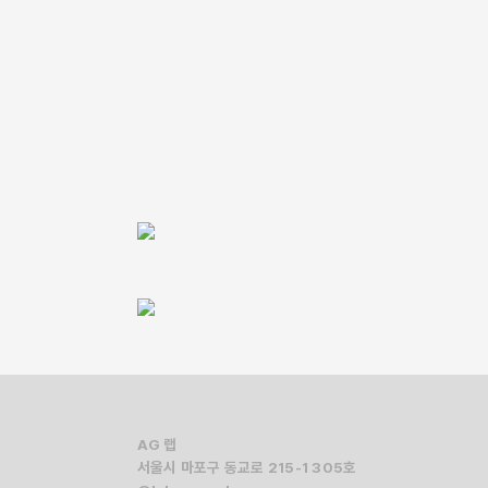
려워하는 떨림이, 시간이 지나며 능숙해지는 획의
 작성한 원고의 제책을 의뢰했고, 그 의뢰는 나에게
은 어떻게 만들어져야 하는가를 고민하게 한
「할머니의 성경책」, 219쪽
AG 랩
서울시 마포구 동교로 215-1 305호