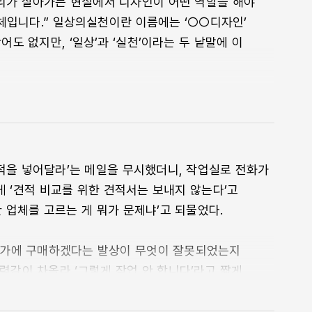
리가 살아가는 현실에서 디자인이 어떤 역할을 해야
체입니다.” 일상의실천이란 이름에는 ‘○○디자인’
도 없지만, ‘일상’과 ‘실천’이라는 두 낱말에 이
을 굳이 ‘디자인한다’는 것, 또는 ‘디자인한 것’과
 아름답게, 세련되게, 지나가는 말로는 힙하게 만든다는
현대의 예술을 감각하는 분야가 디자인이다. 그러한
언뜻 디자인과 연결할 수 없을 것 같은 “실천”을
견적을 넣어달라’는 메일을 무시했더니, 작업실로 전화가
디자인하는 일만은 아니다. 노동으로서의 디자인을 하는
게 ‘견적 비교를 위한 견적서는 보내지 않는다’고
체, 그 공동체의 시민으로서 본인이 해야 한다고 믿는
 업체를 고르는 게 뭐가 문제냐’고 되물었다.
서의 관계, 협업자의 위치에 있지만 그 안에서도
저가에 구매하겠다는 발상이 무엇이 잘못되었는지
불분명한 대중을 대상으로 한 “대중적인 디자인”에
력감이 차올라 ‘그렇게 작업 안 합니다’라고 짧게
욕망이 그의 일상이고, 우리가 살아가는 사회에 영향을
korea.kr’ 이메일 계정을 쓰는 ‘홍보 담당자’의
찾아가 ’획일적 디자인‘을 바꿔주겠다 하고, 노동자의
는 시선이 어디쯤에 머무르는지 가늠하게 한다.