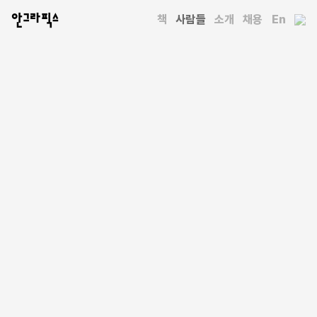
안그라픽스
책
사람들
소개
채용
En
사람들
이정국
연세대학교 대학원 교육학과를 졸업한 뒤 영국 에머슨칼리지
발도르프 교사 양성 과정과 시각예술 과정을 졸업했다.