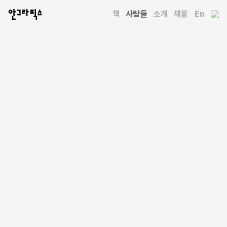
안그라픽스
책
사람들
소개
채용
En
사람들
김대권
최초의 UI용 한글 힌팅 폰트인 「맑은 고딕」을 첫 프로젝트로 폰트
기술자의 커리어를 시작했다. 다양한 폰트 에디터용 플러그인을
개발했고 다수의 기술 강의를 진행했다. 폰트 디자이너들과의
다양한 협업과 대화를 즐긴다. 현재 폰트뱅크에서 모바일 폰트
다운로드 서비스 업무를 담당하고 있으며, 라인갭을 운영하고
있다.