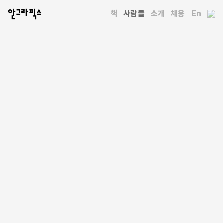
안그라픽스
책
사람들
소개
채용
En
사람들
강수진
강수진
이화여자대학교 디자인학부 교수로, CXD 랩(Connected
eXperience Design Lab)을 운영한다. 삼성전자 수석 디자이너,
뉴욕 어도비 시니어 UX 디자이너, 디지타스 및 R/GA 디자이너로
20여 년간 일했으며, 한국디자인학회 이사로 활동 중이다.
이화여자대학교에서 영어영문학과 경영학을 공부한 뒤, 뉴욕
스쿨오브비주얼아트에서 미술 석사 학위(MFA)를 취득했다. 최신
기술과 문화 트렌드를 바탕으로 미래를 현재로 연결하고 사람과