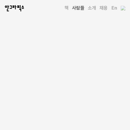
안그라픽스
책
사람들
소개
채용
En
사람들
배상규
연세대학교 건축공학과에서 공부하고 건설사에서 일했다.
글밥아카데미 영어출판과정을 수료한 뒤 바른번역 소속 번역가로
활동 중이다. 옮긴 책으로 『일본식 소형 주택』이 있다.