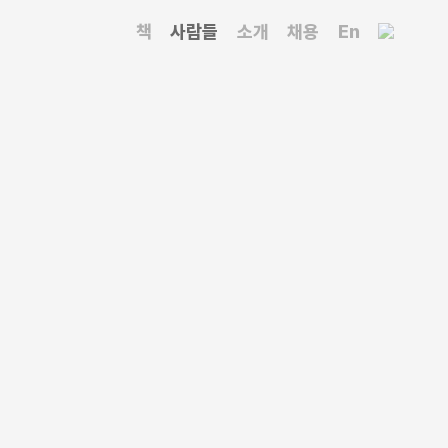
책
사람들
소개
채용
En
간지와 주간지를 거쳐 일간지로 이동해 10년째 기자
 출판, 대중문화 등 문화, 예술 이곳저곳을 취재했다.
 집에 살다’를 연재했다. 예술의 부가가치가 올라가면
호한다. 건축 기자일 때 행복하게 일했고, 문학 기자인