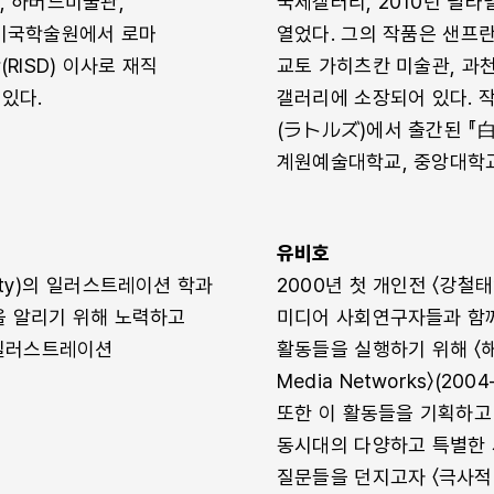
, 하버드미술관,
국제갤러리, 2010년 필라
마 미국학술원에서 로마
열었다. 그의 작품은 샌프
ISD) 이사로 재직
교토 가히츠칸 미술관, 과
 있다.
갤러리에 소장되어 있다. 작
(ラトルズ)에서 출간된 『白磁』
계원예술대학교, 중앙대학교
유비호
sity)의 일러스트레이션 학과
2000년 첫 개인전 〈강
 알리기 위해 노력하고
미디어 사회연구자들과 함
과 일러스트레이션
활동들을 실행하기 위해 〈해킹을 
Media Networks〉(2
또한 이 활동들을 기획하고
동시대의 다양하고 특별한 
질문들을 던지고자 〈극사적 실천〉