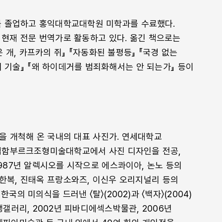
 졸업하고 홍익대학교대학원 미학과를 수료했다.
 현재 전문 번역가로 활동하고 있다. 옮긴 책으로는
은 개, 카프카의 쥐』 『자동화된 불평등』 『국경 없는
각의 기술』 『왜 하이데거를 범죄화해서는 안 되는가』 등이
을 개척해 온 국내의 대표 사진가. 연세대학교
립함부르크조형미술대학교에서 사진 디자인을 전공,
987년 알렉시오를 시작으로 에스콰이아, 논노 등의
한복, 진태옥 프랑소와즈, 이신우 오리지널리 등의
국의 미의식을 드러낸 〈탈〉(2002)과 〈백자〉(2004)
댕갤러리, 2002년 피바디에섹스박물관, 2006년