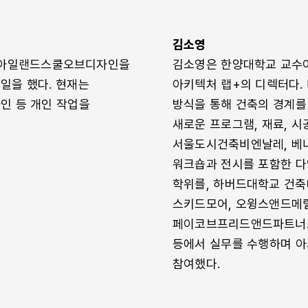
김소영
드아일랜드스쿨오브디자인을
김소영은 한양대학교 교수이
일을 했다. 현재는
아키텍처 랩+의 디렉터다.
인 등 개인 작업을
방식을 통해 건축의 경계를
새로운 프로그램, 재료, 
서울도시건축비엔날레, 베니
워크숍과 전시를 포함한 다
학위를, 하버드대학교 건축
스키드모어, 오윙스앤드메릴(Ski
페이코브프리드앤드파트너스(Pei 
등에서 실무를 수행하며 아
참여했다.