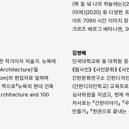
〈해 질 녘 나의 하늘에는〉(2015
〈미제〉(2020) 등 다양한
아트 7090 시간 이미지 장
크르즈 베르그 베타니엔, 20
김영배
한 작가이자 저술가. 뉴욕에
단국대학교와 동 대학원 응
chitecture)’을
《팝사인》 《사인문화》 《
.com)의 편집자로 일하며
간판문화연구소 간판디자인학
 책으로『뉴욕의 현대 건축
〈간판디자인학교〉 교육프로
rchitecture and 100
심사위원을 지냈고, 현재 
저서로는 『간판이야기』 『
만들기』 『한권으로 끝내는 