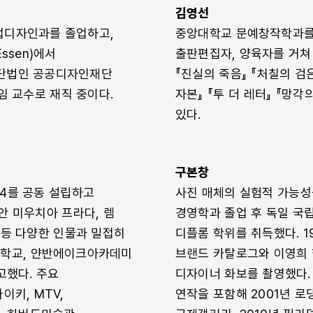
김영선
업디자인과를 졸업하고,
중앙대학교 문예창작학과를
Essen)에서
출판편집자, 양육자를 거쳐
재단법인 공공디자인재단
『진실의 죽음』 『처칠의 검
 교수로 재직 중이다.
자본』 『투 더 레터』 『망
있다.
구본창
×4를 공동 설립하고
사진 매체의 실험적 가능성
안 미우치아 프라다, 렘
경영학과 졸업 후 독일 국
 등 다양한 인물과 밀접히
디플롬 학위를 취득했다. 1
대학교, 얀반에이크아카데미
브랜드 카탈로그와 이영희 
기고했다. 주요
디자이너 화보를 촬영했다. 한
이키, MTV,
연작을 포함해 2001년 로