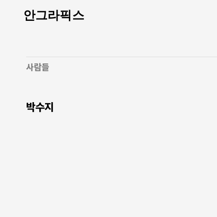
안그라픽스
사람들
박수지