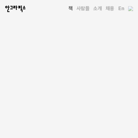
안그라픽스
책
사람들
소개
채용
En
라이프스타일
컬러링 투데이
THE CATS
오은정
지음
2015년 12월 24일 출간
92쪽
255x255밀리미터
PUR
9788970598383
12,000원