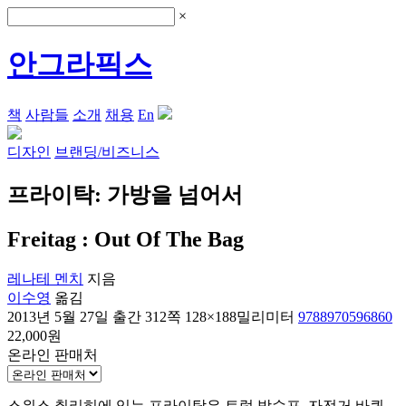
×
안그라픽스
책
사람들
소개
채용
En
디자인
브랜딩/비즈니스
프라이탁: 가방을 넘어서
Freitag : Out Of The Bag
레나테 멘치
지음
이수영
옮김
2013년 5월 27일 출간
312쪽
128×188밀리미터
9788970596860
22,000원
온라인 판매처
스위스 취리히에 있는 프라이탁은 트럭 방수포, 자전거 바퀴