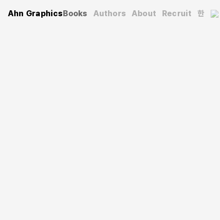
Ahn Graphics
Books
Authors
About
Recruit
한
건축
예술
불멸의 건축
Kim Kai-chun
지음
2025. 12. 16.
379 pages
175*230 mm
무선 제본
9791168231184
KRW 30,000
세계의 위대한 명건축 24선
인류가 남긴 예술 ‘건축’
시간을 초월하는 아름다움을 전하다