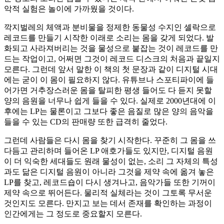
악적 실험은 놀이에 가까웠을 것이다.
깍지벌레의 체액과 분비물을 정제한 동물성 수지인 셸락으로
레코드를 만들기 시작한 이래로 소리는 몸을 갖게 되었다. 발
화되고 사라져버리는 것을 물성으로 붙잡는 것이 레코드를 만
드는 작업이고, 어쩌면 그것이 레코드 디스크의 처음과 끝일지
모른다. 그런데 앞서 말한 이 책의 첫 문장과 같이 디지털 시대
에는 굳이 이 몸이 필요하지 않다. 유튜브나 스포티파이에 들
어가면 거추장스러운 몸을 탈피한 평생 들어도 다 듣지 못할
양의 음원을 너무나 쉽게 들을 수 있다. 실제로 2000년대에 이
후에는 LP는 물론이고 그보다 좋은 음질로 많은 양의 음악을
들을 수 있는 CD의 판매량 또한 급격히 줄었다.
그런데 사람들은 다시 몸을 찾기 시작한다. 꾸준히 그 몸을 쓰
다듬고 관리하며 들어온 LP 애호가들도 있지만, 디지털 음원
이 더 익숙한 세대들도 원래 물성이 없는, 소리 그 자체의 특성
과도 닮은 디지털 음원이 아니라 그것을 제약 속에 옮겨 놓은
LP를 찾고, 레코드숍이 다시 생겨나고, 음악가들 또한 기꺼이
제약 속으로 뛰어든다. 물리적 실체라는 것이 그토록 무서운
것인지도 모른다. 만지고 보는 데서 존재를 확인하는 과정이
인간에게는 그 정도로 중요할지 모른다.