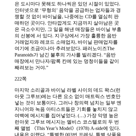
은 도시마다 못해도 하나씩은 있던 시절이 있었다.
인터넷으로 ‘무형의’ 음악을 공급하는 업자들과 경
쟁할 것 없이 바이닐을, 나중에는 CD를 열심히 판
매하던 곳이다. 안타깝게도 지금까지 살아남은 곳
은 극소수지만, 그 일을 해낸 매장들은 바이닐 부흥
의 선봉에 서 있다. 지구상에서 가장 훌륭한 음반
거래업자와 레코드 소매업자, 바이닐 판매업자를
여기에 조금이나마 추려보았다. 패러노이즈The
Paranoids가 남긴 불후의 가사를 빌리겠다. “음반
매장에서 만나자/팝록 칸에 있는 멍청이들을 같이
째려보는 거야.”
222쪽
마지막 소리골과 바이닐 라벨 사이의 데드 왁스(런
아웃 그루브)에는 다른 요소 없이 매트릭스 번호만
넣는 것이 보통이다. 그러나 창의력 넘치는 일부 엔
지니어와 녹음 아티스트들은 기회를 놓치지 않고
여백에 메시지를 집어넣었다. (…) 가장 악명 높은
런아웃 그루브 메시지는 엘비스 코스텔로의 두 번
째 앨범 《This Year’s Model》(1978) A-side에 있다.
내용은 이랬다. “특별한 003번 프레싱. 특별 상품을