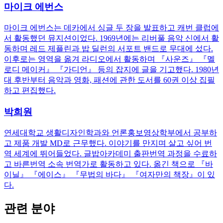
마이크 에번스
마이크 에번스는 데카에서 싱글 두 장을 발표하고 캐번 클럽에
서 활동했던 뮤지션이었다. 1969년에는 리버풀 음악 신에서 활
동하며 레드 제플린과 밥 딜런의 서포트 밴드로 무대에 섰다.
이후로는 영역을 옮겨 라디오에서 활동하며 『사운즈』 『멜
로디 메이커』 『가디언』 등의 잡지에 글을 기고했다. 1980년
대 후반부터 음악과 영화, 패션에 관한 도서를 60권 이상 집필
하고 편집했다.
박희원
연세대학교 생활디자인학과와 언론홍보영상학부에서 공부하
고 제품 개발 MD로 근무했다. 이야기를 만지며 살고 싶어 번
역 세계에 뛰어들었다. 글밥아카데미 출판번역 과정을 수료하
고 바른번역 소속 번역가로 활동하고 있다. 옮긴 책으로 『바
이닐』 『에이스』 『무법의 바다』 『여자만의 책장』이 있
다.
관련 분야