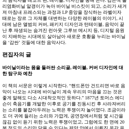
의 음악사를 레코드 판, 레이블, 디자인을 통해 본다. 검은색 폴
리염화비닐 알갱이가 녹아 바이닐 비스킷이 되고, 소리가 새겨
져 마침내 프레스되는 과정과 LP 중앙을 장식하는 라벨이자
때로는 장르 그 자체를 대변하는 다양한 레이블의 이야기, 시
대에 남은 앨범의 커버, 패키지 디자인과 턴테이블, 음악이 끝
난 후 재생되는 숨겨진 런아웃 그루브 메시지 등, 디지털 음원
이 지배하는 시대에도 살아남아 새로운 호황을 누리는 바이닐
을 ‘감싼’ 것들에 대한 음악사다.
편집자의 글
바이닐이라는 몸을 둘러싼 소리골, 레이블, 커버 디자인에 대
한 탐구와 예찬
이 책의 서문은 이렇게 시작한다. “핸드폰만 건드리면 바로 음
악이 나오는 시대에 바이닐이 계속 우리의 마음을 끄는 것은
좋게 말해도 다소 시대착오적인 듯하다.” 1877년 토머스 에디
슨이 축음기를 개발한 이후로 공기를 진동시킨 후 사라져버리
는 소리를 붙잡아두려는 노력은 투쟁이자 놀이였다. 조금이라
도 더 귀에 들리는 소리와 가깝게, 공연장에서처럼 몇 시간을
끊김 없이 듣기 위한 노력은 투쟁이었고, 그럼에도 한 면에 20
분 정도의 소리만 담을 수 있다는 제약 안에서 이뤄진 온갖 음