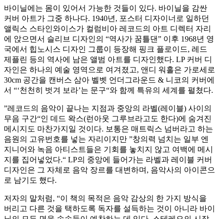
바이닐에는 몸이 있어서 가능한 것들이 있다. 바이닐을 감싼
커버 아트가 그중 하나다. 1940년, 포스터 디자이너로 일하던
앨릭스 스타인와이스가 컬럼비아 레코드의 아트 디렉터 자리
에 앉으면서 슬리브 디자인의 “역사가 꿈틀댄” 이후 1968년 영
국에서 힙노시스 디자인 그룹이 등장해 핑크 플로이드, 레드
제플린 등의 역사에 남은 앨범 아트를 디자인했다. LP 커버 디
자인은 하나의 예술 영역으로 여겨졌고, 앤디 워홀은 가로세로
30cm 공간을 캔버스 삼아 벨벳 언더그라운드 & 니코의 커버에
서 “‘천천히 벗겨 보라’는 문구“와 함께 특유의 세계를 펼쳤다.
”레코드의 음악이 끝나는 지점과 중앙의 라벨(레이블) 사이의
무음 구간“인 데드 왁스(런아웃 그루브라고도 한다)에 숨겨진
메시지도 마찬가지일 것이다. 보통은 매트릭스 넘버라고 하는
음원의 고유번호를 넣는 자리이지만 ”창의력 넘치는 일부 엔
지니어와 녹음 아티스트들은 기회를 놓치지 않고 여백에 메시
지를 집어넣었다.“ LP의 중앙에 들어가는 라벨과 레이블 커버
디자인은 그 자체로 음악 장르를 대변하며, 음악사의 아이콘으
로 남기도 했다.
저자의 말처럼, “이 책의 목적은 음악 감상의 한 가지 방식을
버리고 다른 것을 택하도록 독자를 설득하는 것이 아니라 바이
닐의 모든 면을 속속들이 예찬하는 데 있다. 스테레오의 시작