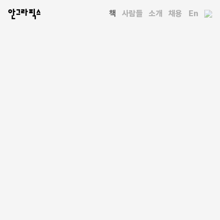
안그라픽스
책
사람들
소개
채용
En
전체 책