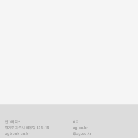
←
1
→
안그라픽스
AG
경기도 파주시 회동길 125-15
ag.co.kr
agbook.co.kr
@ag.co.kr