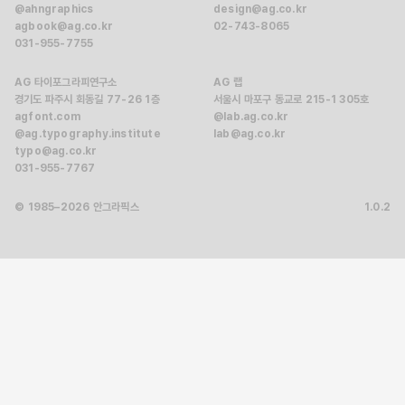
@ahngraphics
design@ag.co.kr
agbook@ag.co.kr
02-743-8065
031-955-7755
AG 타이포그라피연구소
AG 랩
경기도 파주시 회동길 77-26 1층
서울시 마포구 동교로 215-1 305호
agfont.com
@lab.ag.co.kr
@ag.typography.institute
lab@ag.co.kr
typo@ag.co.kr
031-955-7767
© 1985–2026 안그라픽스
1.0.2